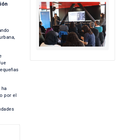
ión
lando
urbana,
e
fue
 Pequeñas
e ha
o por el
iudades