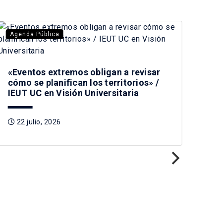
Agenda Pública
Age
Jos
ter
«Eventos extremos obligan a revisar
des
cómo se planifican los territorios» /
IEUT UC en Visión Universitaria
1
22 julio, 2026