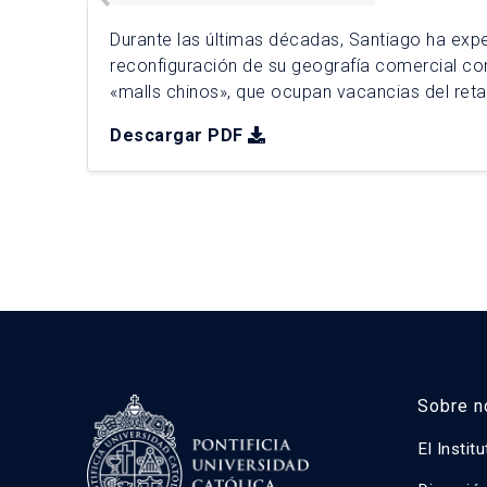
Durante las últimas décadas, Santiago ha ex
reconfiguración de su geografía comercial co
«malls chinos», que ocupan vacancias del reta
popular. Esta tesis analiza su expansión entre
Descargar PDF
caracterizando tipologías, mecanismos y patro
mediante diseño mixto. A partir de 235 estab
georreferenciados, se identificaron […]
Sobre n
El Instit