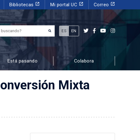
launch
launch
launch
Bibliotecas
Mi portal UC
Correo
¿Qué estás buscando?
ES
EN
Está pasando
Colabora
conversión Mixta