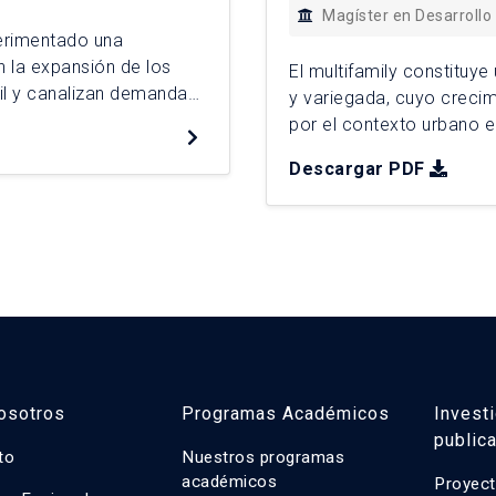
Magíster en Desarrollo
perimentado una
n la expansión de los
El multifamily constituye
il y canalizan demanda
y variegada, cuyo creci
 2006 y 2025,
por el contexto urbano e
nes territoriales
financiero adopta expres
Descargar PDF
lecimientos
Santiago y Providencia, 
Metropolitana de Santia
osotros
Programas Académicos
Invest
public
uto
Nuestros programas
académicos
Proyect