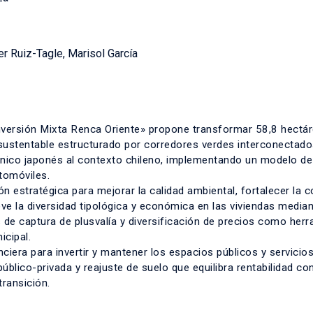
r Ruiz-Tagle, Marisol García
nversión Mixta Renca Oriente» propone transformar 58,8 hectá
o sustentable estructurado por corredores verdes interconectado
ánico japonés al contexto chileno, implementando un modelo de
utomóviles.
ión estratégica para mejorar la calidad ambiental, fortalecer la 
eve la diversidad tipológica y económica en las viviendas media
e captura de plusvalía y diversificación de precios como her
cipal.
ciera para invertir y mantener los espacios públicos y servicios
blico-privada y reajuste de suelo que equilibra rentabilidad con
transición.