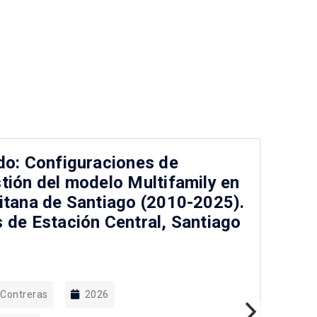
do: Configuraciones de
Pa
tión del modelo Multifamily en
pa
itana de Santiago (2010-2025).
pú
 de Estación Central, Santiago
 Contreras
2026