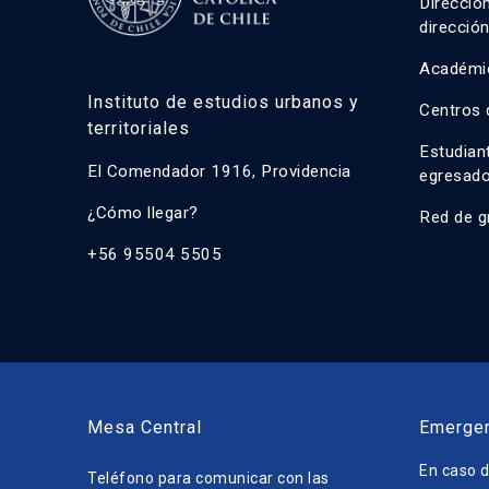
Direcció
direcció
Académi
Instituto de estudios urbanos y
Centros 
territoriales
Estudian
El Comendador 1916, Providencia
egresad
¿Cómo llegar?
Red de g
+56 95504 5505
Mesa Central
Emerge
En caso d
Teléfono para comunicar con las