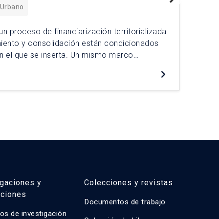
El 
 Urbano
par
con
 un proceso de financiarización territorializada
con
miento y consolidación están condicionados
De
fut
n el que se inserta. Un mismo marco
iones diferenciadas en Estación Central,
evidenciando que el modelo en el Área
go no opera de forma homogénea. Este se […]
igaciones y
Colecciones y revistas
aciones
Documentos de trabajo
os de investigación