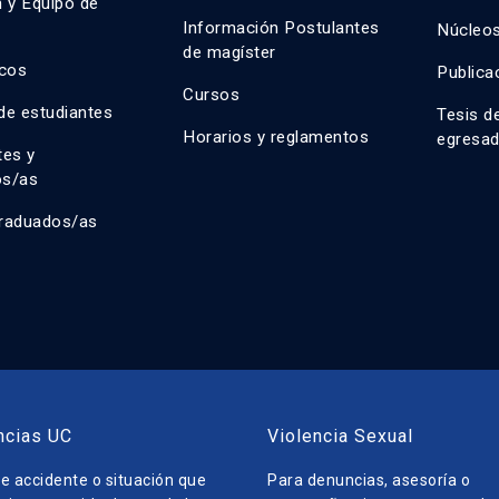
n y Equipo de
n
Información Postulantes
Núcleos
de magíster
cos
Publica
Cursos
de estudiantes
Tesis d
Horarios y reglamentos
egresa
tes y
os/as
raduados/as
ncias UC
Violencia Sexual
e accidente o situación que
Para denuncias, asesoría o