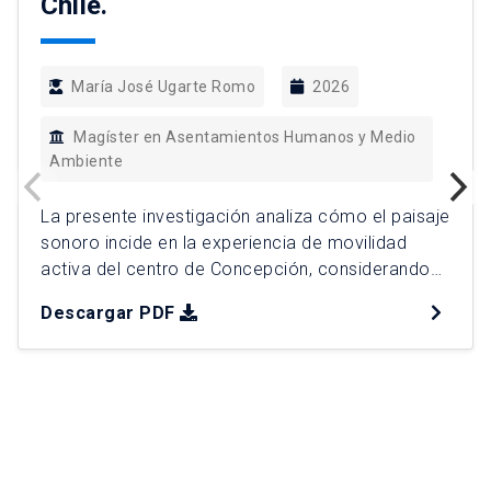
Chile.
María José Ugarte Romo
2026
Magíster en Asentamientos Humanos y Medio
Ambiente
La presente investigación analiza cómo el paisaje
sonoro incide en la experiencia de movilidad
activa del centro de Concepción, considerando
dimensiones acústicas y extra-acústicas desde
Descargar PDF
una perspectiva perceptual. Frente a enfoques
tradicionales centrados en factores físicos del
ruido, el estudio incorpora la experiencia
subjetiva de quienes se desplazan mediante
modos activos. La investigación adopta un […]