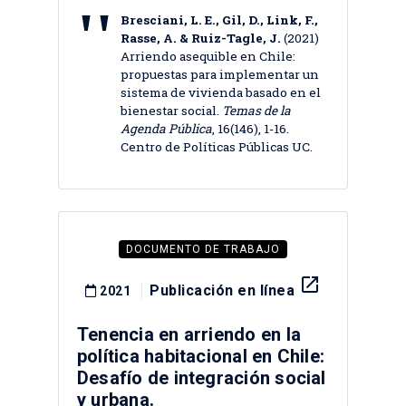
Bresciani, L. E., Gil, D., Link, F.,
Rasse, A. & Ruiz-Tagle, J.
(2021)
Arriendo asequible en Chile:
propuestas para implementar un
sistema de vivienda basado en el
bienestar social.
Temas de la
Agenda Pública
, 16(146), 1-16.
Centro de Políticas Públicas UC.
DOCUMENTO DE TRABAJO
launch
Publicación en línea
2021
Tenencia en arriendo en la
política habitacional en Chile:
Desafío de integración social
y urbana.