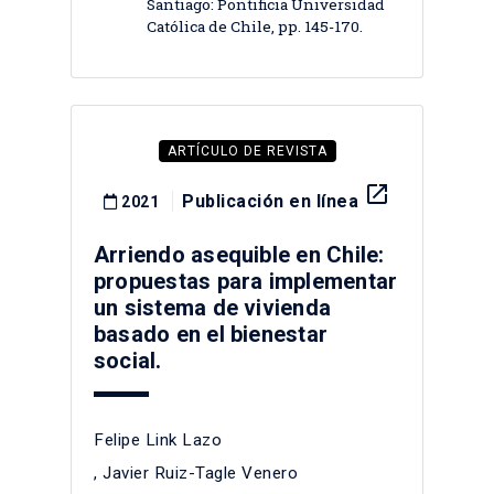
Santiago: Pontificia Universidad
Católica de Chile, pp. 145-170.
ARTÍCULO DE REVISTA
launch
Publicación en línea
2021
Arriendo asequible en Chile:
propuestas para implementar
un sistema de vivienda
basado en el bienestar
social.
Felipe Link Lazo
,
Javier Ruiz-Tagle Venero