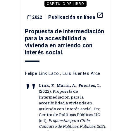
CAPÍTULO DE LIBRO
launch
Publicación en línea
2022
Propuesta de intermediación
para la accesibilidad a
vivienda en arriendo con
interés social.
Felipe Link Lazo
,
Luis Fuentes Arce
Link, F., Marín, A., Fuentes, L.
(2022). Propuesta de
intermediación para la
accesibilidad a vivienda en
arriendo con interés social. En:
Centro de Políticas Públicas UC
(ed),
Propuestas para Chile.
Concurso de Políticas Públicas 2021
.