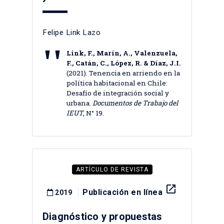
Felipe Link Lazo
Link, F., Marín, A., Valenzuela,
F., Catán, C., López, R. & Díaz, J.I.
(2021). Tenencia en arriendo en la
política habitacional en Chile:
Desafío de integración social y
urbana.
Documentos de Trabajo del
IEUT
, N° 19.
ARTÍCULO DE REVISTA
launch
Publicación en línea
2019
Diagnóstico y propuestas