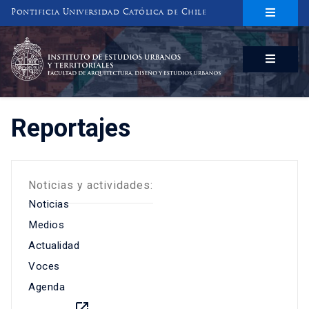
Pontificia Universidad Católica de Chile
INSTITUTO DE ESTUDIOS URBANOS
Y TERRITORIALES
FACULTAD DE ARQUITECTURA, DISEÑO Y ESTUDIOS URBANOS
Reportajes
Noticias y actividades:
Noticias
Medios
Actualidad
Voces
Agenda
launch