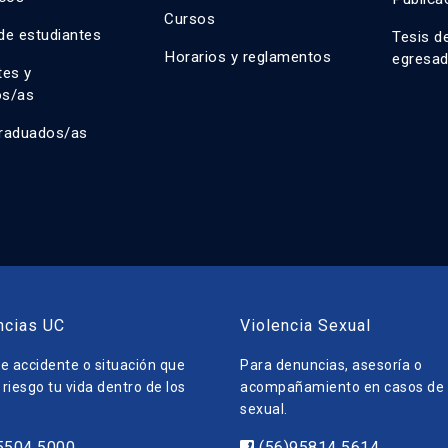
Cursos
de estudiantes
Tesis d
Horarios y reglamentos
egresa
tes y
os/as
raduados/as
ncias UC
Violencia Sexual
e accidente o situación que
Para denuncias, asesoría o
riesgo tu vida dentro de los
acompañamiento en casos de v
sexual.
5504 5000
(56)95814 5614