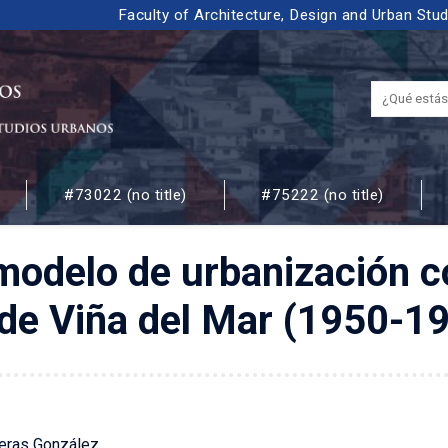
Faculty of Architecture, Design and Urban Stu
#73022 (no title)
#75222 (no title)
 URBANOS
modelo de urbanización c
l de Viña del Mar (1950-1
reras González