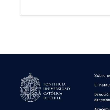
la comuna de Calama, Provincia el Loa, Regió
alcanzan tres conclusiones analíticas: La neg
parte del Estado en reconocer la autodetermin
Sobre n
El Instit
Direcció
direcció
Académi