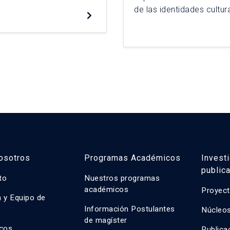
n de Antofagasta se
de las identidades cultur
ación sistemática por
esta investigación, la i
ación de los […]
arrojar luces de cómo es
población mapuche impu
dicha […]
osotros
Programas Académicos
Invest
public
uto
Nuestros programas
académicos
Proyect
n y Equipo de
n
Información Postulantes
Núcleos
de magíster
cos
Publica