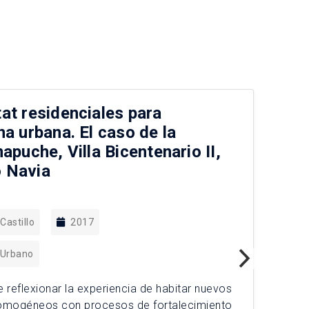
at residenciales para
In
na urbana. El caso de la
un
apuche, Villa Bicentenario II,
(2
 Navia
Castillo
2017
 Urbano
La 
pri
 reflexionar la experiencia de habitar nuevos
Es 
omogéneos con procesos de fortalecimiento