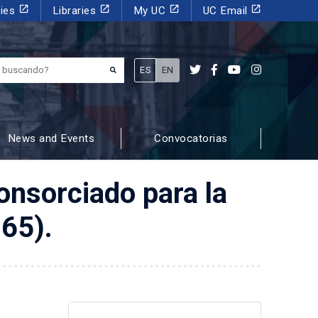
launch
launch
launch
launch
dies
Libraries
My UC
UC Email
¿Qué estás buscando?
ES
EN
News and Events
Convocatorias
onsorciado para la
965).