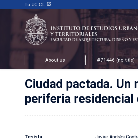
launch
To UC.CL
INSTITUTO DE ESTUDIOS URBANOS
Y TERRITORIALES
About us
#71446 (no title)
FACULTAD DE ARQUITECTURA, DISEÑO Y ESTUDIOS
Ciudad pactada. Un 
periferia residencia
Tesista
Javier Andrés Cont