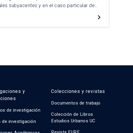
opa
ales subyacentes y en el caso particular de
qui
dentidad cultural mapuche. Pretende además
deb
tos nuevos hábitats residenciales para
lsados por el MINVU han sido ocupados por
igaciones y
Colecciones y revistas
aciones
Documentos de trabajo
os de investigación
Colección de Libros
Estudios Urbanos UC
 de investigación
Revista EURE
ciones Académicas