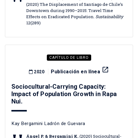
(2020) The Displacement of Santiago de Chile’s
Downtown during 1990–2015: Travel Time
Effects on Eradicated Population.
Sustainability
12(289)
CAPÍTULO DE LIBRO
launch
Publicación en línea
2020
Sociocultural-Carrying Capacity:
Impact of Population Growth in Rapa
Nui.
Kay Bergamini Ladrón de Guevara
Ángel P. & Bergamini K.
(2020) Sociocultural-