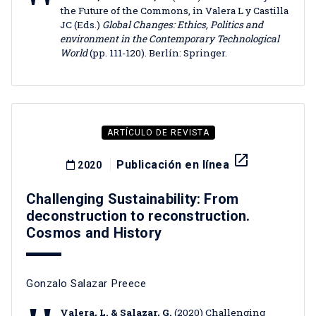
the Future of the Commons, in Valera L y Castilla
JC (Eds.)
Global Changes: Ethics, Politics and
environment in the Contemporary Technological
World
(pp. 111-120). Berlín: Springer.
ARTÍCULO DE REVISTA
launch
Publicación en línea
2020
Challenging Sustainability: From
deconstruction to reconstruction.
Cosmos and History
Gonzalo Salazar Preece
Valera, L. & Salazar, G.
(2020) Challenging