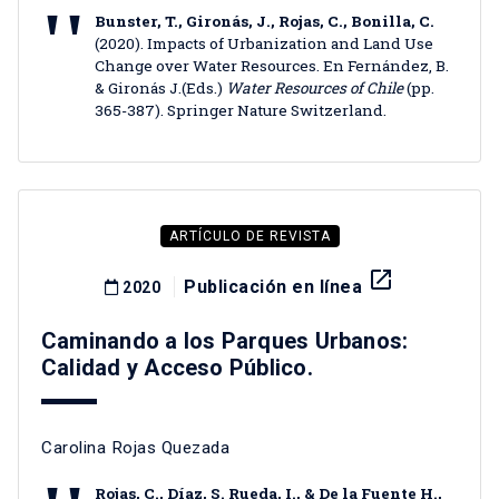
Bunster, T., Gironás, J., Rojas, C., Bonilla, C.
(2020). Impacts of Urbanization and Land Use
Change over Water Resources. En Fernández, B.
& Gironás J.(Eds.)
Water Resources of Chile
(pp.
365-387). Springer Nature Switzerland.
ARTÍCULO DE REVISTA
launch
Publicación en línea
2020
Caminando a los Parques Urbanos:
Calidad y Acceso Público.
Carolina Rojas Quezada
Rojas, C., Díaz, S. Rueda, I., & De la Fuente H.,