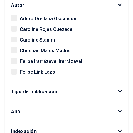
Autor
Arturo Orellana Ossandón
Carolina Rojas Quezada
Caroline Stamm
Christian Matus Madrid
Felipe Irarrázaval Irarrázaval
Felipe Link Lazo
Giovanni Vecchio
Tipo de publicación
Gonzalo Salazar Preece
Javier Ruiz-Tagle Venero
Año
Kay Bergamini Ladrón de Guevara
Luis Fuentes Arce
Indexación