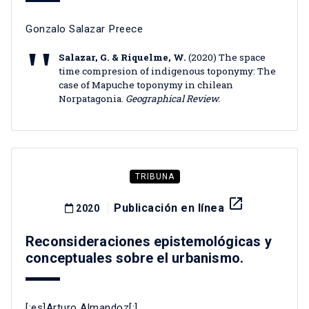
Gonzalo Salazar Preece
Salazar, G. & Riquelme, W.
(2020) The space
time compresion of indigenous toponymy: The
case of Mapuche toponymy in chilean
Norpatagonia.
Geographical Review.
TRIBUNA
launch
Publicación en línea
2020
Reconsideraciones epistemológicas y
conceptuales sobre el urbanismo.
[:es]Arturo Almandoz[:]