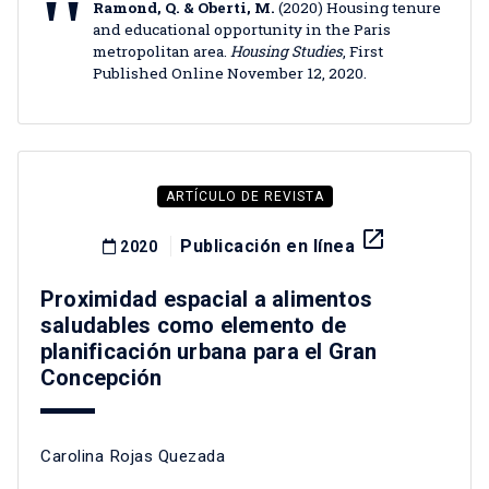
Ramond, Q. & Oberti, M.
(2020) Housing tenure
and educational opportunity in the Paris
metropolitan area.
Housing Studies
, First
Published Online November 12, 2020.
ARTÍCULO DE REVISTA
launch
Publicación en línea
2020
Proximidad espacial a alimentos
saludables como elemento de
planificación urbana para el Gran
Concepción
Carolina Rojas Quezada