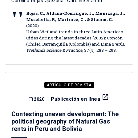
Carolina Rojas Quezada
,
Caroline Stamm
Rojas, C., Aldana-Domingue, J., Munizaga, J.,
Moschella, P., Martínez, C., & Stamm, C.
(2020).
Urban Wetland trends in three Latin American
Cities during the latest decades (2002): Concón
(Chile), Barranquilla (Colombia) and Lima (Perú).
Wetlands Science & Practice
, 37(4): 283 – 293.
ARTÍCULO DE REVISTA
launch
Publicación en línea
2020
Contesting uneven development: The
political geography of Natural Gas
rents in Peru and Bolivia