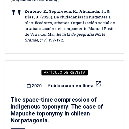
Zenteno, E., Sepúlveda, K., Ahumada, J., &
Díaz, J.
(2020). De ciudadanías insurgentes a
planificadores, urbanos. Organización social en
la urbanización del campamento Manuel Bustos
de Viña del Mar.
Revista de geografía Norte
Grande
, (77):157-172.
ARTÍCULO DE REVISTA
launch
Publicación en línea
2020
The space-time compression of
indigenous toponymy: The case of
Mapuche toponymy in chilean
Norpatagonia.