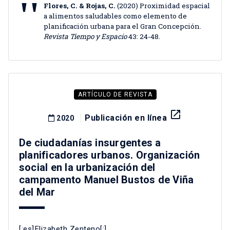
Flores, C. & Rojas, C.
(2020) Proximidad espacial
a alimentos saludables como elemento de
planificación urbana para el Gran Concepción.
Revista Tiempo y Espacio
43: 24-48.
ARTÍCULO DE REVISTA
launch
Publicación en línea
2020
De ciudadanías insurgentes a
planificadores urbanos. Organización
social en la urbanización del
campamento Manuel Bustos de Viña
del Mar
[:es]Elizabeth Zenteno[:]