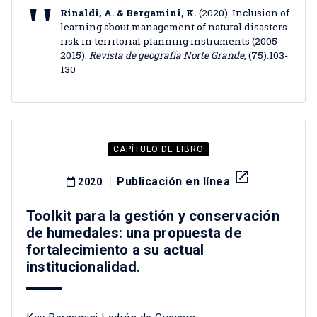
Rinaldi, A. & Bergamini, K.
(2020). Inclusion of
learning about management of natural disasters
risk in territorial planning instruments (2005 -
2015).
Revista de geografía Norte Grande
, (75):103-
130
CAPÍTULO DE LIBRO
launch
Publicación en línea
2020
Toolkit para la gestión y conservación
de humedales: una propuesta de
fortalecimiento a su actual
institucionalidad.