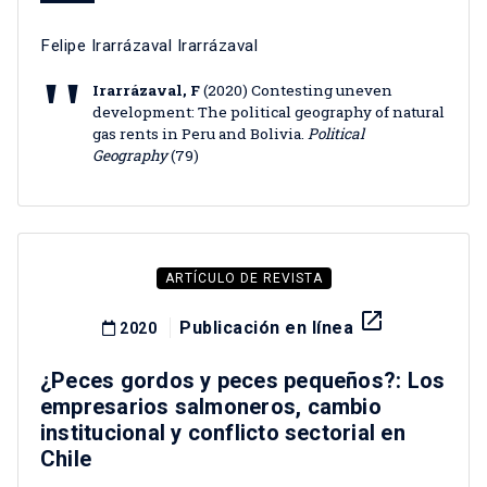
Felipe Irarrázaval Irarrázaval
Irarrázaval, F
(2020) Contesting uneven
development: The political geography of natural
gas rents in Peru and Bolivia.
Political
Geography
(79)
ARTÍCULO DE REVISTA
launch
Publicación en línea
2020
¿Peces gordos y peces pequeños?: Los
empresarios salmoneros, cambio
institucional y conflicto sectorial en
Chile