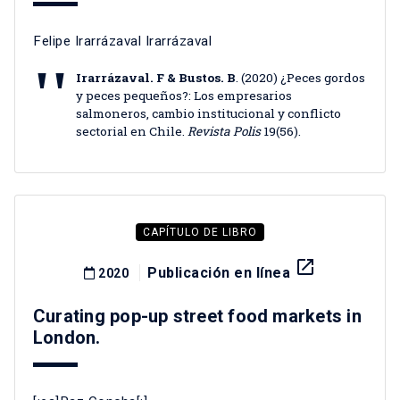
Felipe Irarrázaval Irarrázaval
Irarrázaval. F & Bustos. B
. (2020) ¿Peces gordos
y peces pequeños?: Los empresarios
salmoneros, cambio institucional y conflicto
sectorial en Chile.
Revista Polis
19(56).
CAPÍTULO DE LIBRO
launch
Publicación en línea
2020
Curating pop-up street food markets in
London.