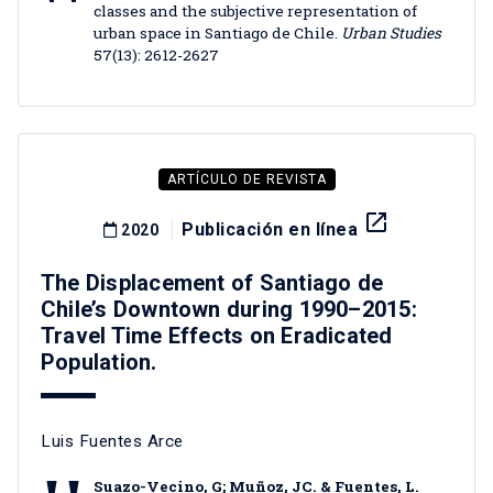
classes and the subjective representation of
urban space in Santiago de Chile.
Urban Studies
57(13): 2612-2627
ARTÍCULO DE REVISTA
launch
Publicación en línea
2020
The Displacement of Santiago de
Chile’s Downtown during 1990–2015:
Travel Time Effects on Eradicated
Population.
Luis Fuentes Arce
Suazo-Vecino, G; Muñoz, JC. & Fuentes, L.