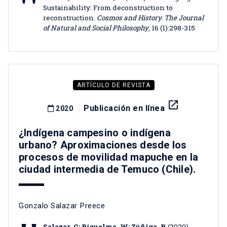
Sustainability: From deconstruction to
reconstruction.
Cosmos and History. The Journal
of Natural and Social Philosophy
, 16 (1):298-315
ARTÍCULO DE REVISTA
launch
Publicación en línea
2020
¿Indígena campesino o indígena
urbano? Aproximaciones desde los
procesos de movilidad mapuche en la
ciudad intermedia de Temuco (Chile).
Gonzalo Salazar Preece
Salazar, G; Riquelme, W; Zúñiga, P.
(2020)