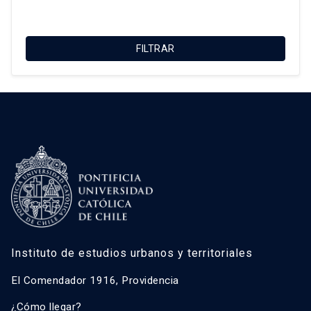
Macarena Ibarra Alonso
Magdalena Vicuña Del Río
FILTRAR
María Luisa Méndez Layera
Ricardo Truffello Robledo
Roberto Moris Iturrieta
Instituto de estudios urbanos y territoriales
El Comendador 1916, Providencia
¿Cómo llegar?