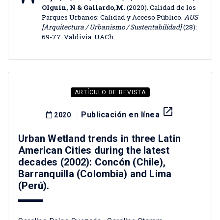
Olguín, N & Gallardo,M.
(2020). Calidad de los
Parques Urbanos: Calidad y Acceso Público.
AUS
[Arquitectura / Urbanismo / Sustentabilidad]
(28):
69-77. Valdivia: UACh.
ARTÍCULO DE REVISTA
launch
Publicación en línea
2020
Urban Wetland trends in three Latin
American Cities during the latest
decades (2002): Concón (Chile),
Barranquilla (Colombia) and Lima
(Perú).