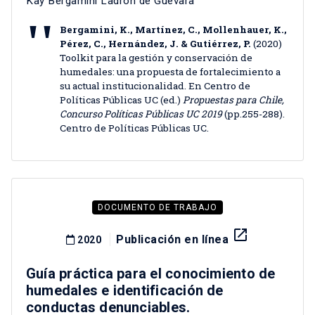
Kay Bergamini Ladrón de Guevara
Bergamini, K., Martínez, C., Mollenhauer, K.,
Pérez, C., Hernández, J. & Gutiérrez, P.
(2020)
Toolkit para la gestión y conservación de
humedales: una propuesta de fortalecimiento a
su actual institucionalidad. En Centro de
Políticas Públicas UC (ed.)
Propuestas para Chile,
Concurso Políticas Públicas UC 2019
(pp.255-288).
Centro de Políticas Públicas UC.
DOCUMENTO DE TRABAJO
launch
Publicación en línea
2020
Guía práctica para el conocimiento de
humedales e identificación de
conductas denunciables.