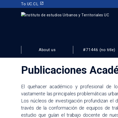
launch
To UC.CL
INSTITUTO DE ESTUDIOS URBANOS
Y TERRITORIALES
About us
#71446 (no title)
FACULTAD DE ARQUITECTURA, DISEÑO Y ESTUDIOS URBA
Publicaciones Acad
El quehacer académico y profesional de los
vastamente las principales problemáticas urbanas
Los núcleos de investigación profundizan el d
través de la conformación de equipos de traba
estudio que guían el trabajo docente de nu