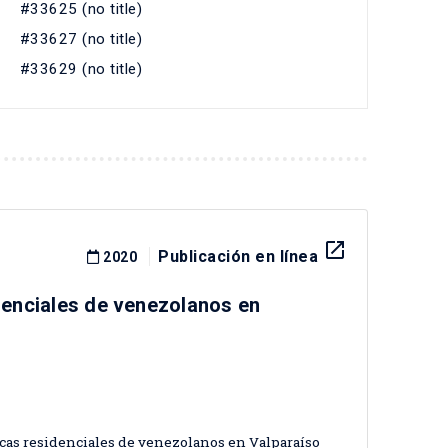
#33625 (no title)
#33627 (no title)
#33629 (no title)
launch
Publicación en línea
2020
idenciales de venezolanos en
cticas residenciales de venezolanos en Valparaíso