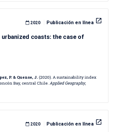
launch
Publicación en línea
2020
d urbanized coasts: the case of
pez, P. & Quense, J.
(2020). A sustainability index
Concón Bay, central Chile.
Applied Geography
,
launch
Publicación en línea
2020