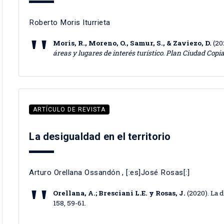
Roberto Moris Iturrieta
Moris, R., Moreno, O., Samur, S., & Zaviezo, D.
(20
áreas y lugares de interés turístico. Plan Ciudad Copi
ARTÍCULO DE REVISTA
La desigualdad en el territorio
Arturo Orellana Ossandón
, [:es]José Rosas[:]
Orellana, A.; Bresciani L.E. y Rosas, J.
(2020). La 
158, 59-61.