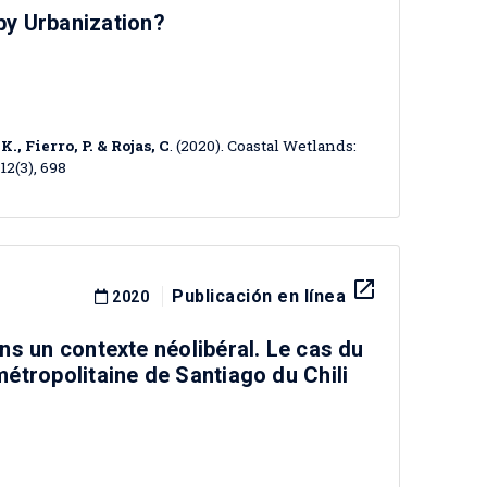
by Urbanization?
., Fierro, P. & Rojas, C
. (2020). Coastal Wetlands:
12(3), 698
launch
Publicación en línea
2020
ans un contexte néolibéral. Le cas du
 métropolitaine de Santiago du Chili