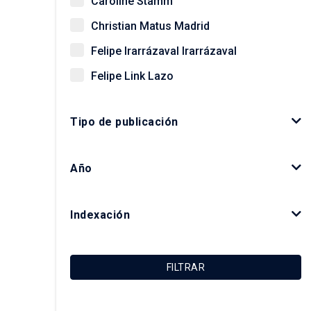
Caroline Stamm
Christian Matus Madrid
Felipe Irarrázaval Irarrázaval
Felipe Link Lazo
Giovanni Vecchio
Tipo de publicación
Gonzalo Salazar Preece
Javier Ruiz-Tagle Venero
Año
Kay Bergamini Ladrón de Guevara
Luis Fuentes Arce
Indexación
Macarena Ibarra Alonso
Magdalena Vicuña Del Río
FILTRAR
María Luisa Méndez Layera
Ricardo Truffello Robledo