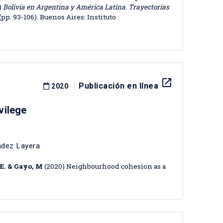
.)
Bolivia en Argentina y América Latina. Trayectorias
(pp. 93-106). Buenos Aires: Instituto
.
launch
Publicación en línea
2020
vilege
ndez Layera
 E. & Gayo, M
(2020) Neighbourhood cohesion as a