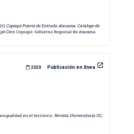
21)
Copiapó Puerta de Entrada Atacama. Catálogo de
apó Cero
. Copiapó: Gobierno Regional de Atacama.
launch
Publicación en línea
2020
desigualdad en el territorio.
Revista Universitaria UC
,