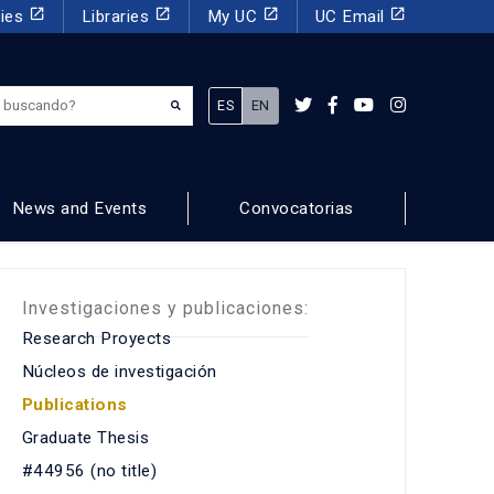
launch
launch
launch
launch
dies
Libraries
My UC
UC Email
¿Qué estás buscando?
ES
EN
News and Events
Convocatorias
Investigaciones y publicaciones:
Research Proyects
Núcleos de investigación
Publications
Graduate Thesis
#44956 (no title)