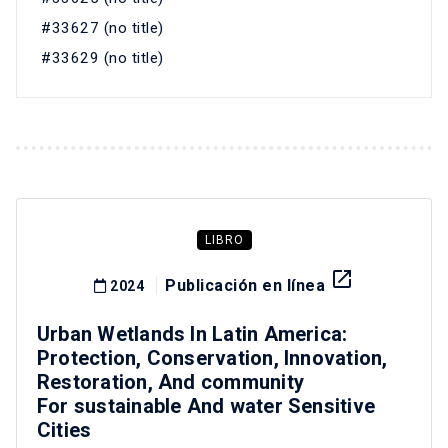
#33627 (no title)
#33629 (no title)
LIBRO
launch
Publicación en línea
2024
Urban Wetlands In Latin America:
Protection, Conservation, Innovation,
Restoration, And community
For sustainable And water Sensitive
Cities