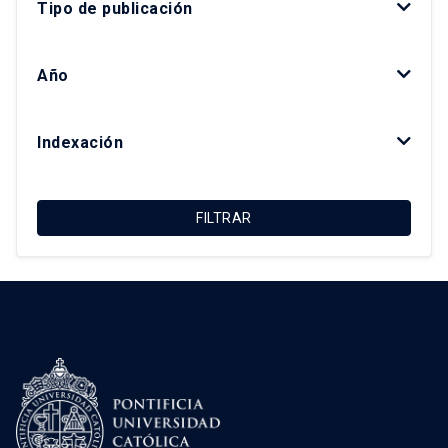
Tipo de publicación
Gonzalo Salazar Preece
Javier Ruiz-Tagle Venero
Año
Kay Bergamini Ladrón de Guevara
Luis Fuentes Arce
Indexación
Macarena Ibarra Alonso
Magdalena Vicuña Del Río
FILTRAR
María Luisa Méndez Layera
Ricardo Truffello Robledo
Roberto Moris Iturrieta