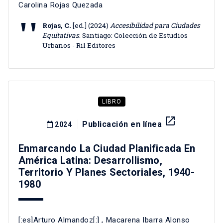
Carolina Rojas Quezada
Rojas, C.
[ed.] (2024)
Accesibilidad para Ciudades
Equitativas
. Santiago: Colección de Estudios
Urbanos - Ril Editores
LIBRO
launch
Publicación en línea
2024
Enmarcando La Ciudad Planificada En
América Latina: Desarrollismo,
Territorio Y Planes Sectoriales, 1940-
1980
[:es]Arturo Almandoz[:]
,
Macarena Ibarra Alonso