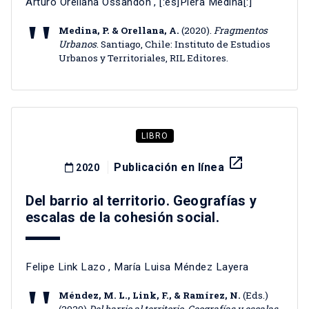
Arturo Orellana Ossandón
, [:es]Piera Medina[:]
Medina, P. & Orellana, A.
(2020).
Fragmentos
Urbanos
. Santiago, Chile: Instituto de Estudios
Urbanos y Territoriales, RIL Editores.
LIBRO
launch
Publicación en línea
2020
Del barrio al territorio. Geografías y
escalas de la cohesión social.
Felipe Link Lazo
,
María Luisa Méndez Layera
Méndez, M. L., Link, F., & Ramírez, N.
(Eds.)