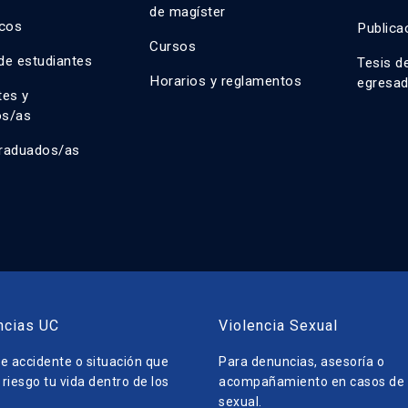
de magíster
cos
Publica
Cursos
de estudiantes
Tesis d
Horarios y reglamentos
egresa
tes y
os/as
raduados/as
ncias UC
Violencia Sexual
e accidente o situación que
Para denuncias, asesoría o
riesgo tu vida dentro de los
acompañamiento en casos de v
sexual.