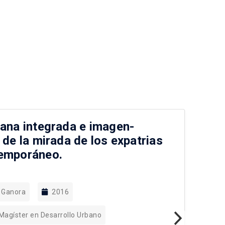
bana integrada e imagen-
El
 de la mirada de los expatrias
Sa
temporáneo.
lu
 Ganora
2016
 Magíster en Desarrollo Urbano