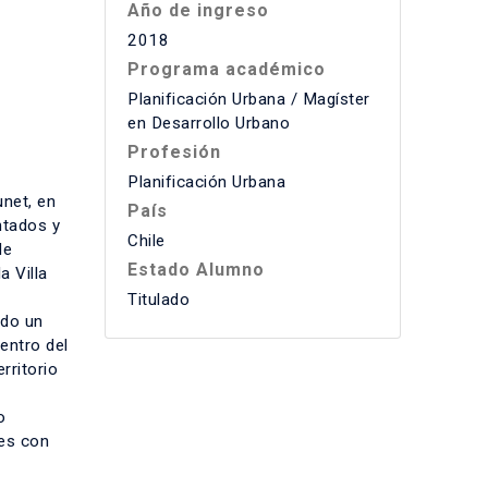
Año de ingreso
2018
Programa académico
Planificación Urbana / Magíster
en Desarrollo Urbano
Profesión
Planificación Urbana
unet, en
País
ntados y
Chile
de
Estado Alumno
a Villa
Titulado
ndo un
entro del
rritorio
o
tes con