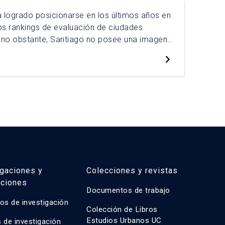
 logrado posicionarse en los últimos años en
Cua
os rankings de evaluación de ciudades
des
l; no obstante, Santiago no posee una imagen
pai
e. Parte de esta problemática radica en que
ele
De
no le atribuyen una valoración positiva a su
imp
de 
igaciones y
Colecciones y revistas
aciones
Documentos de trabajo
os de investigación
Colección de Libros
Estudios Urbanos UC
 de investigación