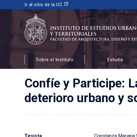
launch
Ir al sitio de la UC
INSTITUTO DE ESTUDIOS URBANOS
Y TERRITORIALES
Sobre el Instituto
Estudia
FACULTAD DE ARQUITECTURA, DISEÑO Y ESTUDIOS
Confíe y Participe: 
deterioro urbano y s
Tesista
Constanza Mariana 