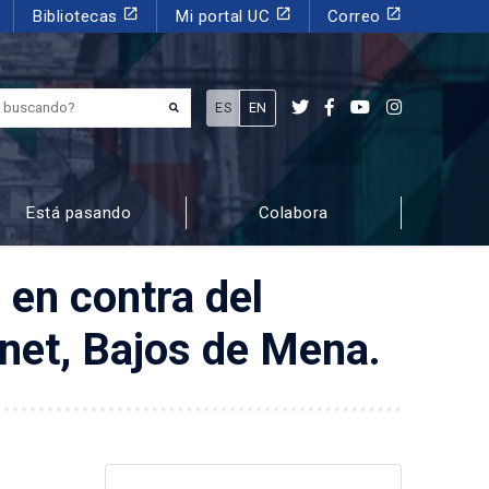
launch
launch
launch
Bibliotecas
Mi portal UC
Correo
¿Qué estás buscando?
ES
EN
Está pasando
Colabora
 en contra del
unet, Bajos de Mena.