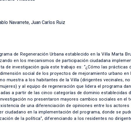
ablo Navarrete, Juan Carlos Ruiz
rograma de Regeneración Urbana establecido en la Villa Marta Br
izando en los mecanismos de participación ciudadana impleme
nta de investigación guía este trabajo es: “¿Cómo las prácticas 
 dimensión social de los proyectos de mejoramiento urbano en l
 muestra a los habitantes de la Villa (dirigentes vecinales, no
 mujeres) y al equipo de regeneración que lidera el programa da
zadas a partir de las cinco categorías de dominio establecidas d
investigación no presentaron mayores cambios sociales en el te
existencia de una diferenciación de opiniones entre los actores
oder ciudadano en la implementación del programa, donde se pud
lización de la política”, diferenciando a los residentes no dirigen