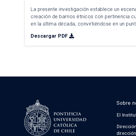
La presente investigación establece un escena
creación de barrios étnicos con pertinencia cu
en la última década, convirtiéndose en un punt
sistematización y evaluación de experiencias
Descargar PDF
vez vinculándolas a modo comparativo con o
mapuche que actualmente se encuentran en p
Sobre n
El Instit
Direcció
direcció