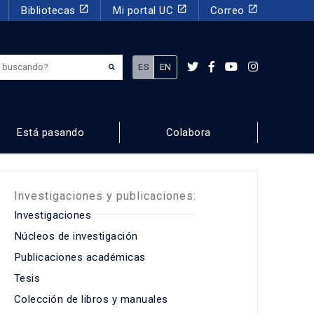
launch
launch
launch
Bibliotecas
Mi portal UC
Correo
¿Qué estás buscando?
ES
EN
Está pasando
Colabora
Investigaciones y publicaciones:
Investigaciones
Núcleos de investigación
Publicaciones académicas
Tesis
Colección de libros y manuales