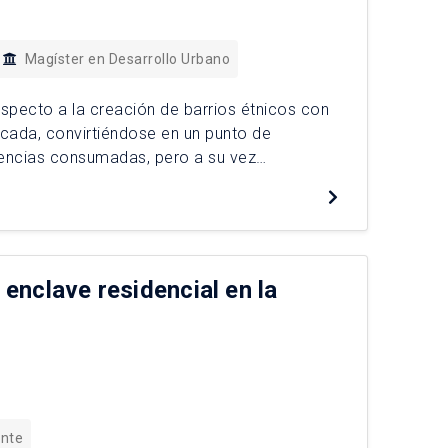
Magíster en Desarrollo Urbano
especto a la creación de barrios étnicos con
década, convirtiéndose en un punto de
riencias consumadas, pero a su vez
s de población mapuche que actualmente se
 enclave residencial en la
ente