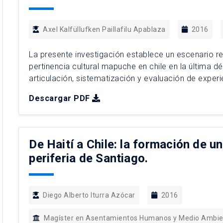
Axel Kalfüllufken Paillafilu Apablaza
2016
La presente investigación establece un escenario r
pertinencia cultural mapuche en chile en la última 
articulación, sistematización y evaluación de expe
vinculándolas a modo comparativo con otros caso
Descargar PDF
encuentran en procesos […]
De Haití a Chile: la formación de un
periferia de Santiago.
Diego Alberto Iturra Azócar
2016
Magíster en Asentamientos Humanos y Medio Ambi