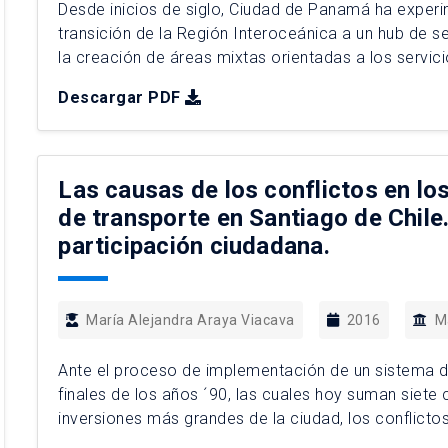
Desde inicios de siglo, Ciudad de Panamá ha exper
transición de la Región Interoceánica a un hub de se
la creación de áreas mixtas orientadas a los servic
mayores cambios estructurales se han venido presen
Descargar PDF
Las causas de los conflictos en lo
de transporte en Santiago de Chile
participación ciudadana.
María Alejandra Araya Viacava
2016
M
Ante el proceso de implementación de un sistema d
finales de los años ´90, las cuales hoy suman siet
inversiones más grandes de la ciudad, los conflicto
localizaciónde su trazado, sino también por el uso d