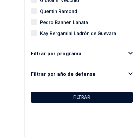
Giovanni Vecchio
Quentin Ramond
Pedro Bannen Lanata
Kay Bergamini Ladrón de Guevara
Paz Concha Méndez
Filtrar por programa
Óscar Figueroa Monsalve
Luis Fuentes Arce
Filtrar por año de defensa
Macarena Ibarra Alonso
Felipe Link Lazo
FILTRAR
Christian Matus Madrid
Roberto Moris Iturrieta
Arturo Orellana Ossandón
Carolina Rojas Quezada