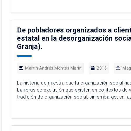
De pobladores organizados a client
estatal en la desorganización soci
Granja).
Martín Andrés Montes Marín
2016
Magí
La historia demuestra que la organización social ha
barreras de exclusión que existen en contextos de vu
tradición de organización social, sin embargo, en la
población en asociaciones voluntarias ha disminui
Santiago. Tomando como caso […]