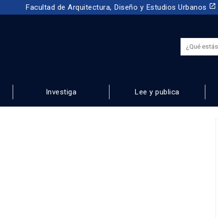
launch
Facultad de Arquitectura, Diseño y Estudios Urbanos
Investiga
Lee y publica
NOS