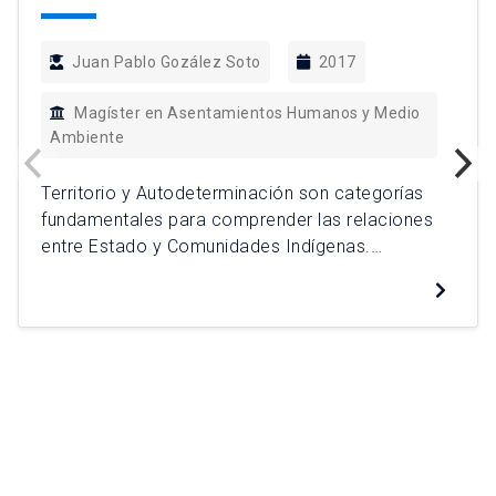
Juan Pablo Gozález Soto
2017
Magíster en Asentamientos Humanos y Medio
Ambiente
Territorio y Autodeterminación son categorías
fundamentales para comprender las relaciones
entre Estado y Comunidades Indígenas.
Utilizando como unidad de análisis las
comunidades de Alto el Loa de la comuna de
Calama, Provincia el Loa, Región de Antofagasta
se alcanzan tres conclusiones analíticas: La
negación sistemática por parte del Estado en
reconocer la autodeterminación de los […]