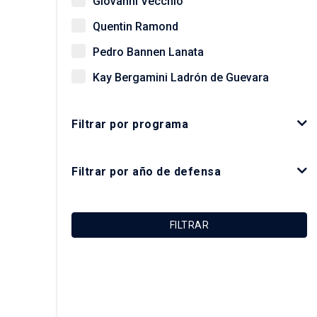
Giovanni Vecchio
Quentin Ramond
Pedro Bannen Lanata
Kay Bergamini Ladrón de Guevara
Paz Concha Méndez
Filtrar por programa
Óscar Figueroa Monsalve
Luis Fuentes Arce
Filtrar por año de defensa
Macarena Ibarra Alonso
Felipe Link Lazo
FILTRAR
Christian Matus Madrid
Roberto Moris Iturrieta
Arturo Orellana Ossandón
Carolina Rojas Quezada