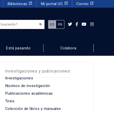
launch
launch
launch
Bibliotecas
Mi portal UC
Correo
¿Qué estás buscando?
ES
EN
Está pasando
Colabora
Investigaciones y publicaciones:
Investigaciones
Núcleos de investigación
Publicaciones académicas
Tesis
Colección de libros y manuales