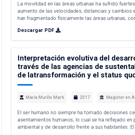
La movilidad en las áreas urbanas ha sufrido fuerte
aumento de las velocidades, distancias y cambios e
han fragmentado físicamente las áreas urbanas, com
diferentes colectivos minoritarios en las urbes. Los 
Descargar PDF
Interpretación evolutiva del desarr
través de las agencias de sustent
de latransformación y el status qu
María Murillo Marti
2017
Magíster en 
El ser humano no siempre ha tomado decisiones ce
asentamientos humanos, lo cual se ha reflejado en
ambiental y de desarrollo frente a sus habitantes. E
Agendas internacionales que han sido guías en el de