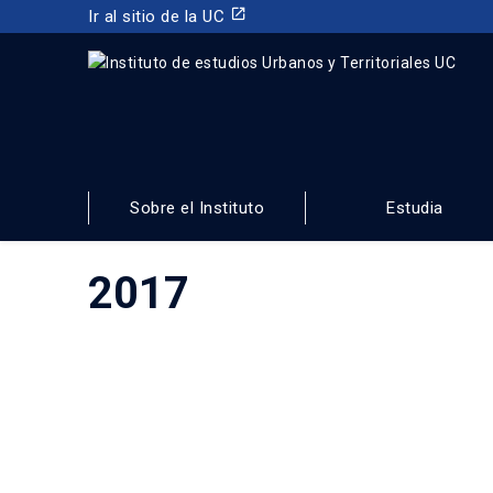
launch
Ir al sitio de la UC
INSTITUTO DE ESTUDIOS URBANOS
Y TERRITORIALES
Sobre el Instituto
Estudia
FACULTAD DE ARQUITECTURA, DISEÑO Y ESTUDIOS URBA
2017