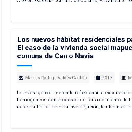
Alto el Loa de la comuna de Calama, Provincia el L
conclusiones analíticas: La negación sistemática po
autodeterminación de los […]
Los nuevos hábitat residenciales p
El caso de la vivienda social mapuch
comuna de Cerro Navia
Marcos Rodrigo Valdés Castillo
2017
M
La investigación pretende reflexionar la experienci
homogéneos con procesos de fortalecimiento de las
caso particular de esta investigación, la identidad
luces de cómo estos nuevos hábitats residenciales
MINVU han sido ocupados por dicha […]