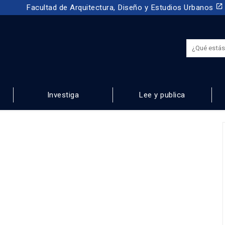
launch
Facultad de Arquitectura, Diseño y Estudios Urbanos
Investiga
Lee y publica
NOS