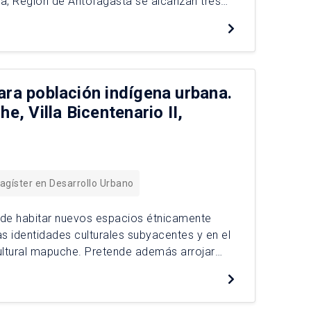
oa, Región de Antofagasta se alcanzan tres
r parte del Estado en reconocer la
ara población indígena urbana.
e, Villa Bicentenario II,
agíster en Desarrollo Urbano
a de habitar nuevos espacios étnicamente
 identidades culturales subyacentes y en el
 cultural mapuche. Pretende además arrojar
 para población mapuche impulsados por el