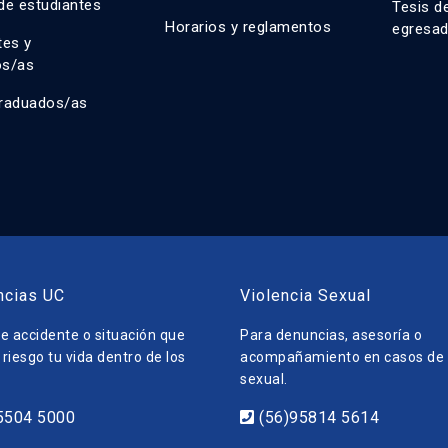
de estudiantes
Tesis d
Horarios y reglamentos
egresa
tes y
os/as
raduados/as
ncias UC
Violencia Sexual
e accidente o situación que
Para denuncias, asesoría o
riesgo tu vida dentro de los
acompañamiento en casos de v
sexual.
5504 5000
(56)95814 5614