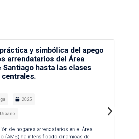
práctica y simbólica del apego
La
os arrendatarios del Área
a 
 Santiago hasta las clases
centrales.
ega
2025
La 
 Urbano
la 
Pue
ión de hogares arrendatarios en el Área
act
go (AMS) ha intensificado dinámicas de