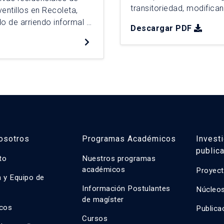
transitoriedad, modifica
entillos en Recoleta,
relaciones con el entorn
o de arriendo informal y
Descargar PDF
prácticas y simbólicas q
vivienda. A partir de
lugar entre arrendatario
se identifica una movilidad
osotros
Programas Académicos
Invest
public
uto
Nuestros programas
académicos
Proyect
n y Equipo de
n
Información Postulantes
Núcleos
de magíster
cos
Publica
Cursos