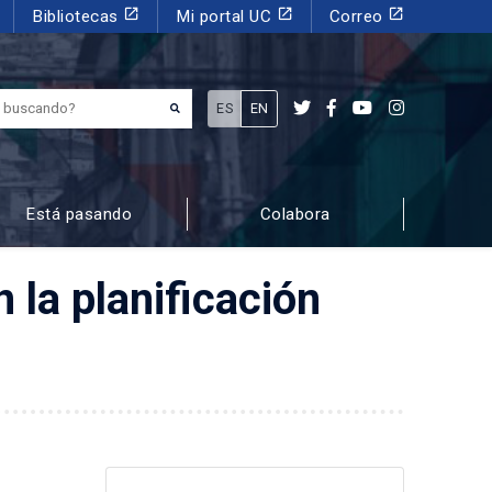
launch
launch
launch
Bibliotecas
Mi portal UC
Correo
¿Qué estás buscando?
ES
EN
Está pasando
Colabora
 la planificación