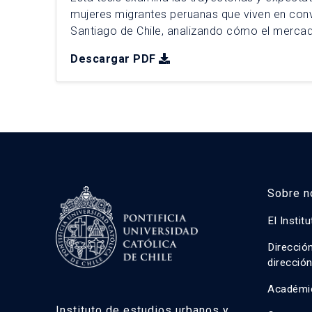
mujeres migrantes peruanas que viven en conv
Santiago de Chile, analizando cómo el mercad
la estructura urbana influyen en su acceso a la 
Descargar PDF
entrevistas y un análisis territorial detallado, 
residencial constante, condicionada […]
Sobre n
El Instit
Direcció
direcció
Académi
Instituto de estudios urbanos y