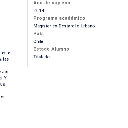
Año de ingreso
2014
Programa académico
Magíster en Desarrollo Urbano
País
Chile
Estado Alumno
 en el
Titulado
, las
uevas
a. Y
sus
jor