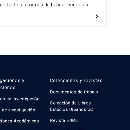
De
del
ndo tanto las formas de habitar como las
cua
o. Esta tesis explora las dimensiones
ue influyen en la construcción del apego al
s, basándose en una encuesta […]
igaciones y
Colecciones y revistas
aciones
Documentos de trabajo
os de investigación
Colección de Libros
Estudios Urbanos UC
 de investigación
Revista EURE
ciones Académicas