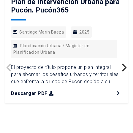
Plan de Intervención Urbana para
Pucón. Pucón365
Santiago Marín Baeza
2025
Planificación Urbana / Magíster en
Planificación Urbana
El proyecto de título propone un plan integral
para abordar los desafíos urbanos y territoriales
que enfrenta la ciudad de Pucón debido a su
crecimiento turístico y expansión urbana
Descargar PDF
acelerada. La iniciativa identifica los principales
problemas que afectan la calidad de vida local y
la sostenibilidad del destino, priorizando la
intervención en cuatro áreas: saturación […]