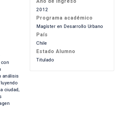
Año de ingreso
2012
Programa académico
Magíster en Desarrollo Urbano
País
Chile
Estado Alumno
e
Titulado
 con
n
 análisis
nfluyendo
a ciudad,
s
magen