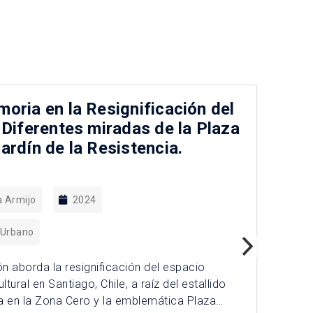
oria en la Resignificación del
Do
 Diferentes miradas de la Plaza
de
ardín de la Resistencia.
mo
me
a Armijo
2024
 Urbano
ón aborda la resignificación del espacio
ltural en Santiago, Chile, a raíz del estallido
La 
a en la Zona Cero y la emblemática Plaza
urb