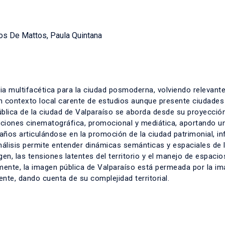
los De Mattos, Paula Quintana
ia multifacética para la ciudad posmoderna, volviendo relevant
n contexto local carente de estudios aunque presente ciudades
blica de la ciudad de Valparaíso se aborda desde su proyecció
ciones cinematográfica, promocional y mediática, aportando un
 años articulándose en la promoción de la ciudad patrimonial, i
álisis permite entender dinámicas semánticas y espaciales de l
agen, las tensiones latentes del territorio y el manejo de espacio
mente, la imagen pública de Valparaíso está permeada por la i
nte, dando cuenta de su complejidad territorial.