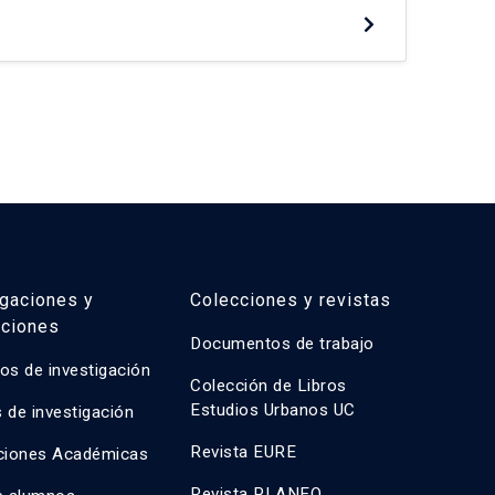
a evolución de este espacio y su importancia
din
istóricos. La tensión en torno a la […]
de 
De
en 
ada
igaciones y
Colecciones y revistas
aciones
Documentos de trabajo
os de investigación
Colección de Libros
Estudios Urbanos UC
 de investigación
Revista EURE
ciones Académicas
Revista PLANEO