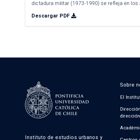
dictadura militar (1973-1990) se refleja en los 
cuales se fundamentan las declaratorias de 
Descargar PDF
nacionales; posteriormente se analiza la transi
patrimonio urbano a través […]
Sobre n
El Instit
Direcció
direcció
Académi
Instituto de estudios urbanos y
Centros 