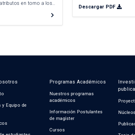
Baquedano, destacando l
atributos en torno a los
Descargar PDF
como testigo de eventos h
los monumentos
ción y resignificación del
osotros
Programas Académicos
Invest
public
uto
Nuestros programas
académicos
Proyect
n y Equipo de
n
Información Postulantes
Núcleos
de magíster
cos
Publica
Cursos
de estudiantes