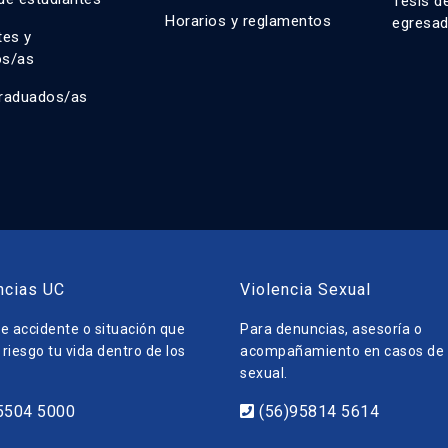
Tesis d
Horarios y reglamentos
egresa
tes y
os/as
raduados/as
ncias UC
Violencia Sexual
e accidente o situación que
Para denuncias, asesoría o
riesgo tu vida dentro de los
acompañamiento en casos de v
sexual.
5504 5000
(56)95814 5614