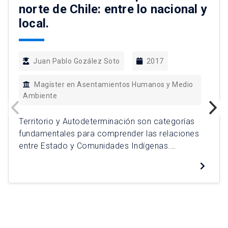
norte de Chile: entre lo nacional y
local.
Juan Pablo Gozález Soto
2017
Magíster en Asentamientos Humanos y Medio
Ambiente
Territorio y Autodeterminación son categorías
fundamentales para comprender las relaciones
entre Estado y Comunidades Indígenas.
Utilizando como unidad de análisis las
comunidades de Alto el Loa de la comuna de
Calama, Provincia el Loa, Región de Antofagasta
se alcanzan tres conclusiones analíticas: La
negación sistemática por parte del Estado en
reconocer la autodeterminación de los […]