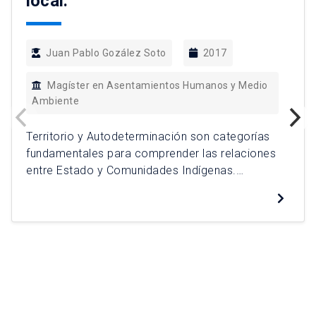
local.
Juan Pablo Gozález Soto
2017
Magíster en Asentamientos Humanos y Medio
Ambiente
Territorio y Autodeterminación son categorías
fundamentales para comprender las relaciones
entre Estado y Comunidades Indígenas.
Utilizando como unidad de análisis las
comunidades de Alto el Loa de la comuna de
Calama, Provincia el Loa, Región de Antofagasta
se alcanzan tres conclusiones analíticas: La
negación sistemática por parte del Estado en
reconocer la autodeterminación de los […]