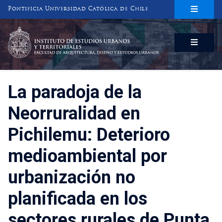
Pontificia Universidad Católica de Chile
INSTITUTO DE ESTUDIOS URBANOS
Y TERRITORIALES
FACULTAD DE ARQUITECTURA, DISEÑO Y ESTUDIOS URBANOS
La paradoja de la
Neorruralidad en
Pichilemu: Deterioro
medioambiental por
urbanización no
planificada en los
sectores rurales de Punta