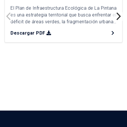
El Plan de Infraestructura Ecológica de La Pintana
es una estrategia territorial que busca enfrentar el
déficit de áreas verdes, la fragmentación urbana
y la vulnerabilidad ambiental que históricamente
Descargar PDF
han afectado a la comuna. A través de un
enfoque de justicia territorial y sostenibilidad, el
plan propone una red integrada de espacios
verdes que incluye […]