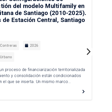
tión del modelo Multifamily en
pa
itana de Santiago (2010-2025).
pú
 de Estación Central, Santiago
 Contreras
2026
El 
 Urbano
par
con
 un proceso de financiarización territorializada
con
miento y consolidación están condicionados
De
fut
n el que se inserta. Un mismo marco
iones diferenciadas en Estación Central,
evidenciando que el modelo en el Área
go no opera de forma homogénea. Este se […]