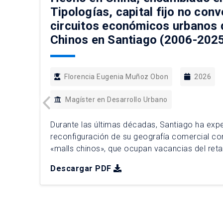
Tipologías, capital fijo no conv
circuitos económicos urbanos 
Chinos en Santiago (2006-2025
Florencia Eugenia Muñoz Obon
2026
Magíster en Desarrollo Urbano
Durante las últimas décadas, Santiago ha ex
reconfiguración de su geografía comercial co
«malls chinos», que ocupan vacancias del reta
popular. Esta tesis analiza su expansión entre
Descargar PDF
caracterizando tipologías, mecanismos y patro
mediante diseño mixto. A partir de 235 estab
georreferenciados, se identificaron […]