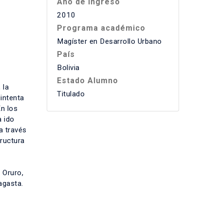
Año de ingreso
2010
Programa académico
Magíster en Desarrollo Urbano
País
Bolivia
Estado Alumno
 la
Titulado
 intenta
En los
a ido
a través
tructura
 Oruro,
agasta.