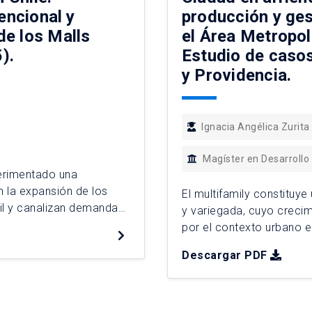
encional y
producción y ges
de los Malls
el Área Metropol
).
Estudio de casos
y Providencia.
Ignacia Angélica Zurita
Magíster en Desarrollo
perimentado una
n la expansión de los
El multifamily constituye
il y canalizan demanda
y variegada, cuyo creci
 2006 y 2025,
por el contexto urbano e
nes territoriales
financiero adopta expres
Descargar PDF
lecimientos
Santiago y Providencia, 
Metropolitana de Santia