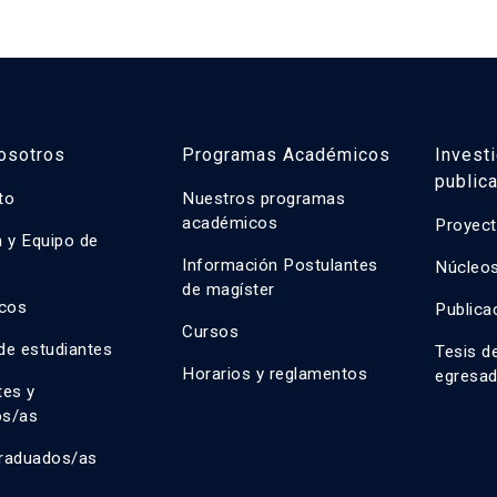
osotros
Programas Académicos
Invest
public
uto
Nuestros programas
académicos
Proyect
n y Equipo de
n
Información Postulantes
Núcleos
de magíster
cos
Publica
Cursos
de estudiantes
Tesis d
Horarios y reglamentos
egresa
tes y
os/as
raduados/as