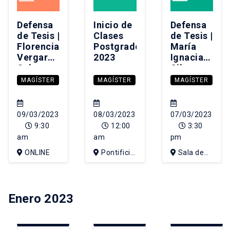
Defensa
Inicio de
Defensa
de Tesis |
Clases
de Tesis |
Florencia
Postgrado
María
Vergara
2023
Ignacia
Cabrera
Silva
Tobar
MAGÍSTER
MAGÍSTER
MAGÍSTER
09/03/2023
08/03/2023
07/03/2023
9:30
12:00
3:30
am
am
pm
ONLINE
Pontificia
Sala de
Universidad
Consejo del
Católica de
Decanato
Chile
Enero 2023