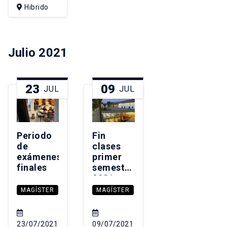
Hibrido
Julio 2021
23
09
JUL
JUL
Periodo
Fin
de
clases
exámenes
primer
finales
semestre
2021
MAGÍSTER
MAGÍSTER
23/07/2021
09/07/2021