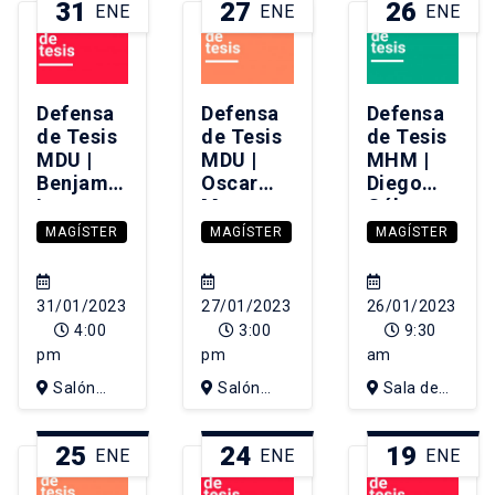
31
27
26
ENE
ENE
ENE
Defensa
Defensa
Defensa
de Tesis
de Tesis
de Tesis
MDU |
MDU |
MHM |
Benjamín
Oscar
Diego
Lecaros
Moreno
Gálvez
Sotomayor
Beltrán
Pino
MAGÍSTER
MAGÍSTER
MAGÍSTER
31/01/2023
27/01/2023
26/01/2023
4:00
3:00
9:30
pm
pm
am
Salón
Salón
Sala de
Sergio
Sergio
Consejo
Larraín
Larraín
IEUT, 4to
25
24
19
ENE
ENE
ENE
piso edificio
de Diseño