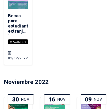
Becas
para
estudiantes
extranjeros
|
POSTULA
MAGÍSTER
02/12/2022
Noviembre 2022
30
16
09
NOV
NOV
NOV