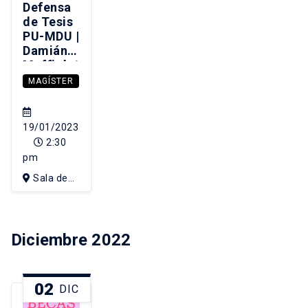
Defensa
de Tesis
PU-MDU |
Damián
Maffioletti
Arratia
MAGÍSTER
19/01/2023
2:30
pm
Sala de
Consejo
IEUT, 4to
piso edificio
Diciembre 2022
de Diseño
02
DIC