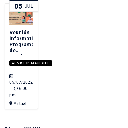
05
JUL
Reunión
informativa
Programas
de
Magíster
ADMISIÓN MAGÍSTER
05/07/2022
6:00
pm
Virtual