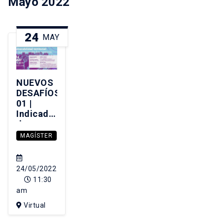
Mayo 2022
24
MAY
NUEVOS
DESAFÍOS
01 |
Indicadores
de
vulnerabilidad
MAGÍSTER
territorial:
Lo que
esconden
24/05/2022
los
11:30
números.
am
Virtual