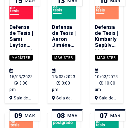
15
13
10
MAR
MAR
MAR
Defensa
Defensa
Defensa
de Tesis |
de Tesis |
de Tesis |
Sami
Aaron
Kimberly
Leyton
Jiménez
Sepúlveda
Adlerstein
Quezada
Muñoz
MAGÍSTER
MAGÍSTER
MAGÍSTER
15/03/2023
13/03/2023
10/03/2023
3:30
3:00
10:00
pm
pm
am
Sala de
Sala de
Sala de
Consejo del
Consejo del
Consejo del
Decanato
Decanato
Decanato
09
08
07
MAR
MAR
MAR