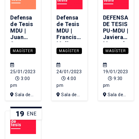
Defensa
Defensa
DEFENSA
de Tesis
de Tesis
DE TESIS
MDU |
MDU |
PU-MDU |
Juan
Francisca
Javiera
Correa
Molinos
Moncada
Parra
Moyano
Díaz
MAGÍSTER
MAGÍSTER
MAGÍSTER
25/01/2023
24/01/2023
19/01/2023
3:00
4:00
9:30
pm
pm
pm
Sala de
Sala de
Sala de
Consejo
Consejo
Consejo
IEUT, 4to
IEUT, 4to
IEUT, 4to
19
ENE
piso edificio
piso edificio
piso edificio
de Diseño
de Diseño
de Diseño