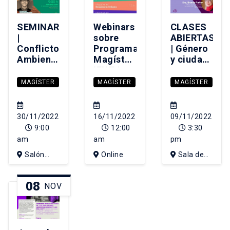
SEMINARIO
Webinars
CLASES
|
sobre
ABIERTAS
Conflictos
Programas
| Género
Ambientales
Magíster
y ciudad
y sus
IEUT |
en
Trayectorias:
Admisión
perspectiva
MAGÍSTER
MAGÍSTER
MAGÍSTER
Comparando
2023
global,
y
con
debatiendo
Brenda
30/11/2022
16/11/2022
09/11/2022
sobre
Parker
9:00
12:00
3:30
bases de
am
am
pm
datos,
Salón
Online
Sala de
atlas y
mapas
Sergio
Consejo
de
Larraín
IEUT, 4to
08
NOV
conflictos
piso edificio
de Diseño