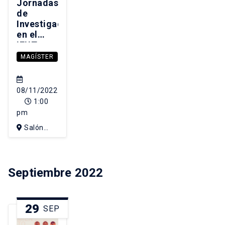
Jornadas
de
Investigación
en el
IEUT
2022 |
MAGÍSTER
Gendered
Infrastructures
of Care
08/11/2022
and
1:00
Housing:
pm
Addressing
Salón
Disparity
and
Sergio
Precarity
Larraín
/
Septiembre 2022
Infraestructuras
de
cuidado
y
29
SEP
vivienda
con