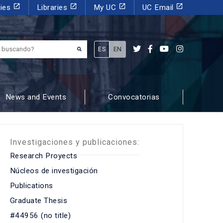
launch
launch
launch
launch
dies
Libraries
My UC
UC Email
¿Qué estás buscando?
ES
EN
News and Events
Convocatorias
Investigaciones y publicaciones:
Research Proyects
Núcleos de investigación
Publications
Graduate Thesis
#44956 (no title)