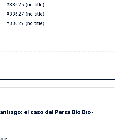
#33625 (no title)
#33627 (no title)
#33629 (no title)
ntiago: el caso del Persa Bío Bio-
ble