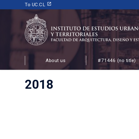
launch
To UC.CL
INSTITUTO DE ESTUDIOS URBANOS
Y TERRITORIALES
About us
#71446 (no title)
FACULTAD DE ARQUITECTURA, DISEÑO Y ESTUDIOS
2018