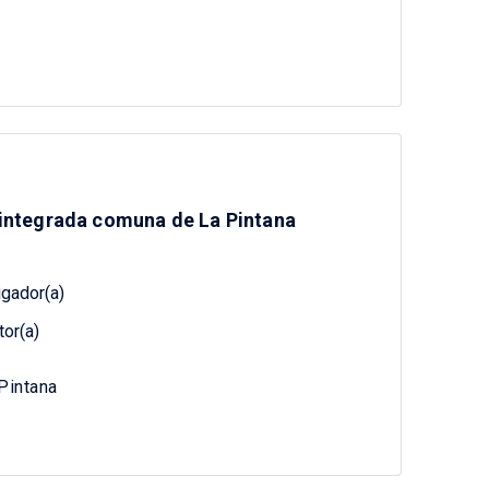
n integrada comuna de La Pintana
igador(a)
tor(a)
Pintana