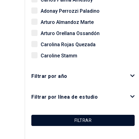
Adonay Perrozzi Paladino
Arturo Almandoz Marte
Arturo Orellana Ossandón
Carolina Rojas Quezada
Caroline Stamm
Christian Matus Madrid
Filtrar por año
Daniela Zaviezo
Felipe Irarrázaval Irarrázaval
Filtrar por línea de estudio
Felipe Link Lazo
Francisco Sabatini Downey
FILTRAR
Giovanni Vecchio
Gonzalo Salazar Preece