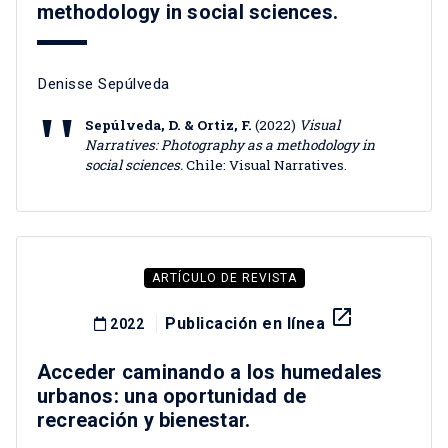
methodology in social sciences.
Denisse Sepúlveda
Sepúlveda, D. & Ortiz, F.
(2022)
Visual
Narratives: Photography as a methodology in
social sciences.
Chile: Visual Narratives.
ARTÍCULO DE REVISTA
launch
Publicación en línea
2022
Acceder caminando a los humedales
urbanos: una oportunidad de
recreación y bienestar.