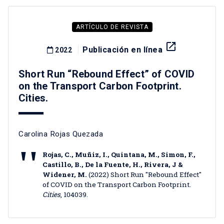
ARTÍCULO DE REVISTA
launch
Publicación en línea
2022
Short Run “Rebound Effect” of COVID
on the Transport Carbon Footprint.
Cities.
Carolina Rojas Quezada
Rojas, C., Muñiz, I., Quintana, M., Simon, F.,
Castillo, B., De la Fuente, H., Rivera, J &
Widener, M.
(2022) Short Run "Rebound Effect"
of COVID on the Transport Carbon Footprint.
Cities
, 104039.