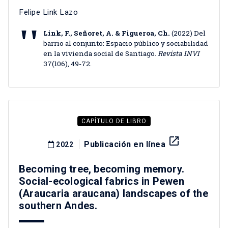
Felipe Link Lazo
Link, F., Señoret, A. & Figueroa, Ch.
(2022) Del
barrio al conjunto: Espacio público y sociabilidad
en la vivienda social de Santiago.
Revista INVI
37(106), 49-72.
CAPÍTULO DE LIBRO
launch
Publicación en línea
2022
Becoming tree, becoming memory.
Social-ecological fabrics in Pewen
(Araucaria araucana) landscapes of the
southern Andes.