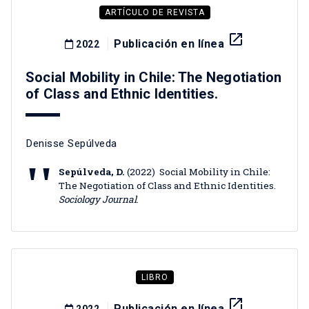
ARTÍCULO DE REVISTA
launch
Publicación en línea
2022
Social Mobility in Chile: The Negotiation
of Class and Ethnic Identities.
Denisse Sepúlveda
Sepúlveda, D.
(2022) Social Mobility in Chile:
The Negotiation of Class and Ethnic Identities.
Sociology Journal
.
LIBRO
launch
Publicación en línea