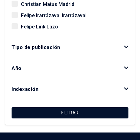
Christian Matus Madrid
Felipe Irarrázaval Irarrázaval
Felipe Link Lazo
Giovanni Vecchio
Tipo de publicación
Gonzalo Salazar Preece
Javier Ruiz-Tagle Venero
Año
Kay Bergamini Ladrón de Guevara
Luis Fuentes Arce
Indexación
Macarena Ibarra Alonso
Magdalena Vicuña Del Río
FILTRAR
María Luisa Méndez Layera
Ricardo Truffello Robledo
Roberto Moris Iturrieta