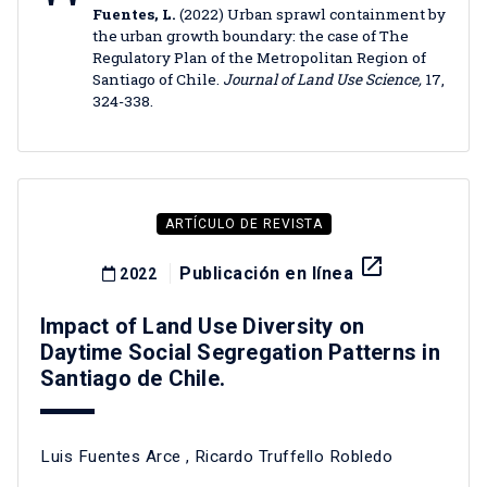
Fuentes, L.
(2022) Urban sprawl containment by
the urban growth boundary: the case of The
Regulatory Plan of the Metropolitan Region of
Santiago of Chile.
Journal of Land Use Science,
17,
324-338.
ARTÍCULO DE REVISTA
launch
Publicación en línea
2022
Impact of Land Use Diversity on
Daytime Social Segregation Patterns in
Santiago de Chile.
Luis Fuentes Arce
,
Ricardo Truffello Robledo