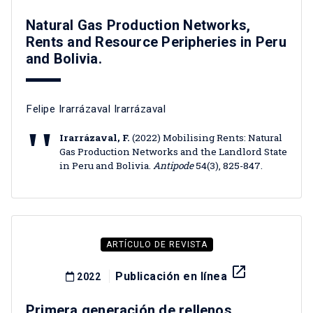
Natural Gas Production Networks,
Rents and Resource Peripheries in Peru
and Bolivia.
Felipe Irarrázaval Irarrázaval
Irarrázaval, F.
(2022) Mobilising Rents: Natural
Gas Production Networks and the Landlord State
in Peru and Bolivia.
Antipode
54(3), 825-847.
ARTÍCULO DE REVISTA
launch
Publicación en línea
2022
Primera generación de rellenos