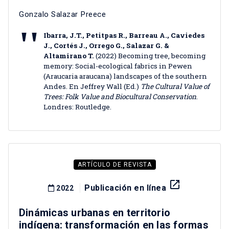
Gonzalo Salazar Preece
Ibarra, J.T., Petitpas R., Barreau A., Caviedes
J., Cortés J., Orrego G., Salazar G. &
Altamirano T.
(2022) Becoming tree, becoming
memory: Social-ecological fabrics in Pewen
(Araucaria araucana) landscapes of the southern
Andes. En Jeffrey Wall (Ed.)
The Cultural Value of
Trees: Folk Value and Biocultural Conservation
.
Londres: Routledge.
ARTÍCULO DE REVISTA
launch
Publicación en línea
2022
Dinámicas urbanas en territorio
indígena: transformación en las formas