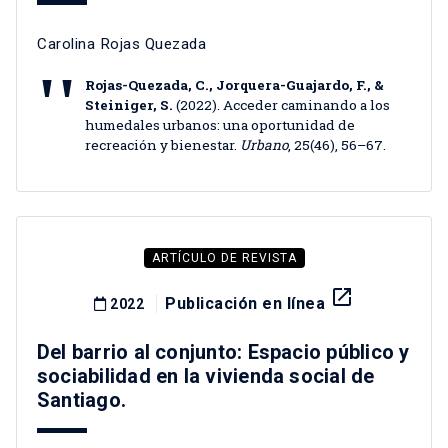
Carolina Rojas Quezada
Rojas-Quezada, C., Jorquera-Guajardo, F., &
Steiniger, S.
(2022). Acceder caminando a los
humedales urbanos: una oportunidad de
recreación y bienestar.
Urbano
, 25(46), 56–67.
ARTÍCULO DE REVISTA
launch
Publicación en línea
2022
Del barrio al conjunto: Espacio público y
sociabilidad en la vivienda social de
Santiago.