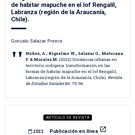
de habitar mapuche en el lof Rengalil,
Labranza (región de la Araucanía,
Chile).
Gonzalo Salazar Preece
Núñez, A., Riquelme W., Salazar G., Maturana
F. & Morales M.
(2022) Dinámicas urbanas en
territorio indígena: transformación en las
formas de habitar mapuche en el lof Rengalil,
Labranza (región de la Araucanía, Chile).
Revista
de Estudios Sociales
80: 75-96.
ARTÍCULO DE REVISTA
launch
Publicación en línea
2022