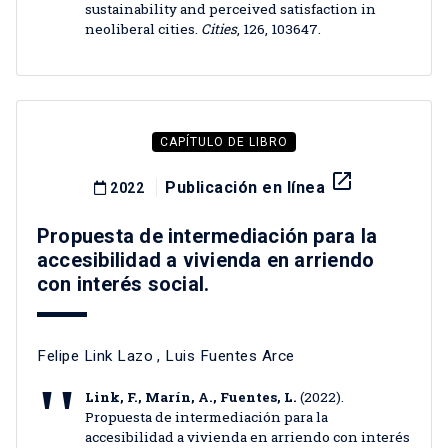
sustainability and perceived satisfaction in
neoliberal cities.
Cities
, 126, 103647.
CAPÍTULO DE LIBRO
launch
Publicación en línea
2022
Propuesta de intermediación para la
accesibilidad a vivienda en arriendo
con interés social.
Felipe Link Lazo
,
Luis Fuentes Arce
Link, F., Marín, A., Fuentes, L.
(2022).
Propuesta de intermediación para la
accesibilidad a vivienda en arriendo con interés