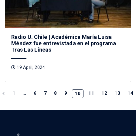
Radio U. Chile | Académica María Luisa
Méndez fue entrevistada en el programa
Tras Las Líneas
19 April, 2024
«
1
…
6
7
8
9
11
12
13
14
10