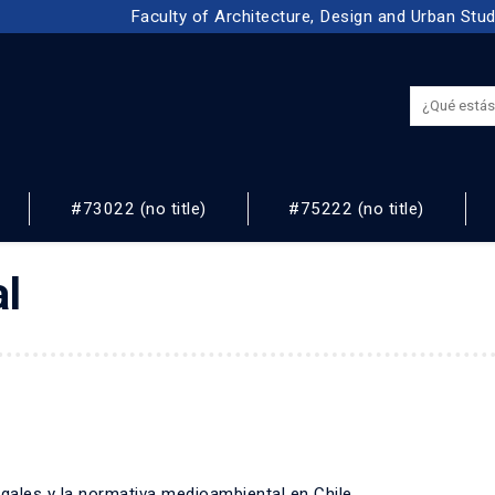
Faculty of Architecture, Design and Urban Stu
#73022 (no title)
#75222 (no title)
NOS
al
egales y la normativa medioambiental en Chile.