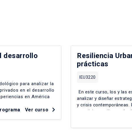
l desarrollo
Resiliencia Urba
prácticas
IEU3220
ológico para analizar la
privados en el desarrollo
En este curso, los y las 
xperiencias en América
analizar y diseñar estrate
y crisis contemporáneas.
programa
Ver curso
complejas mediante cátedr
internacionales y foros c
metropolitano, vulnerabili
riesgos ambientales-socia