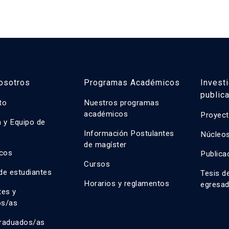
de caso integrales y propu
sostenibilidad ambiental, 
tecnológica.
osotros
Programas Académicos
Invest
public
uto
Nuestros programas
académicos
Proyect
n y Equipo de
n
Información Postulantes
Núcleos
de magíster
cos
Publica
Cursos
de estudiantes
Tesis d
Horarios y reglamentos
egresa
tes y
os/as
raduados/as