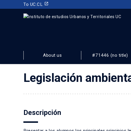
launch
To UC.CL
INSTITUTO DE ESTUDIOS URBANOS
Y TERRITORIALES
About us
#71446 (no title)
FACULTAD DE ARQUITECTURA, DISEÑO Y ESTUDIOS URBA
Legislación ambient
Descripción
Presentar a los alumnos los principales principios l