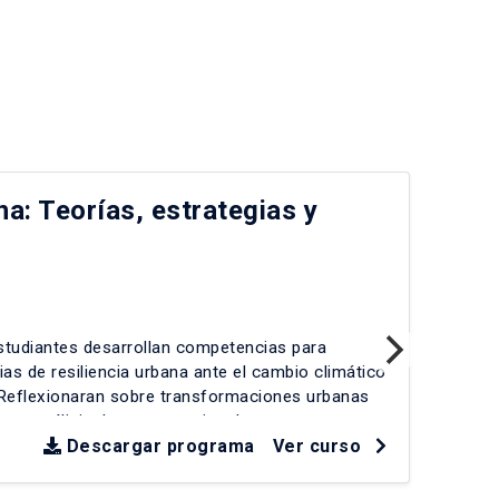
na: Teorías, estrategias y
IA
cr
IE
estudiantes desarrollan competencias para
En 
gias de resiliencia urbana ante el cambio climático
est
 Reflexionaran sobre transformaciones urbanas
emp
as, análisis de casos nacionales e
sens
ríticos. Se abordarán desafíos como crecimiento
Descargar programa
Ver curso
Rev
dad de infraestructuras, exposición a desastres y
fal
les-tecnológicos. La evaluación incluye estudios
car