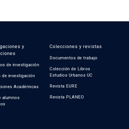
estas de intervención estratégica que equilibren
pri
equidad social, viabilidad económica e innovación
com
con
mét
igaciones y
Colecciones y revistas
aciones
Documentos de trabajo
os de investigación
Colección de Libros
Estudios Urbanos UC
 de investigación
Revista EURE
ciones Académicas
Revista PLANEO
e alumnos
dos