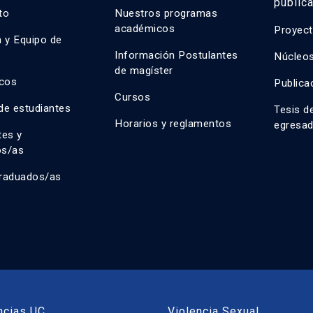
public
uto
Nuestros programas
académicos
Proyect
n y Equipo de
n
Información Postulantes
Núcleos
de magíster
cos
Publica
Cursos
de estudiantes
Tesis d
Horarios y reglamentos
egresa
tes y
os/as
raduados/as
ncias UC
Violencia Sexual