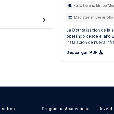
Karla Lorena Idrobo Mo
Magíster en Desarrollo
La Distritalización de la
operando desde el año 20
instalación de nueva inf
“Unidades Educativas del
Descargar PDF
infraestructura se realiz
alta vulnerabilidad socio
osotros
Programas Académicos
Invest