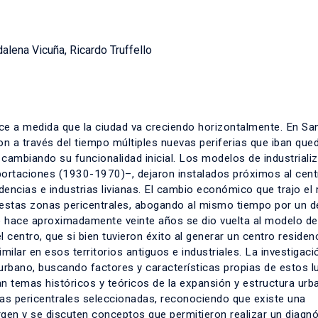
alena Vicuña, Ricardo Truffello
ce a medida que la ciudad va creciendo horizontalmente. En Sa
on a través del tiempo múltiples nuevas periferias que iban qu
 cambiando su funcionalidad inicial. Los modelos de industriali
portaciones (1930-1970)–, dejaron instalados próximos al cent
dencias e industrias livianas. El cambio económico que trajo el
e estas zonas pericentrales, abogando al mismo tiempo por un d
e hace aproximadamente veinte años se dio vuelta al modelo de
 centro, que si bien tuvieron éxito al generar un centro residenc
lar en esos territorios antiguos e industriales. La investigaci
o urbano, buscando factores y características propias de estos l
an temas históricos y teóricos de la expansión y estructura urba
onas pericentrales seleccionadas, reconociendo que existe una
rgen y se discuten conceptos que permitieron realizar un diagn