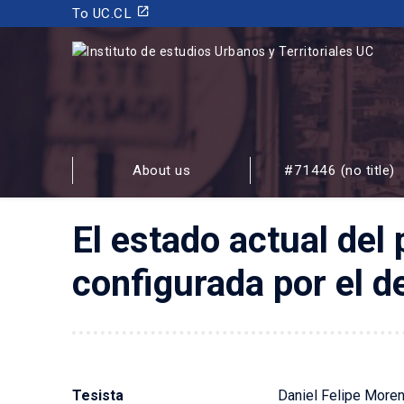
launch
To UC.CL
INSTITUTO DE ESTUDIOS URBANOS
Y TERRITORIALES
About us
#71446 (no title)
FACULTAD DE ARQUITECTURA, DISEÑO Y ESTUDIOS
El estado actual del
configurada por el de
Tesista
Daniel Felipe More