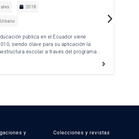
rales
2018
 Urbano
 educación pública en el Ecuador viene
La 
10, siendo clave para su aplicación la
en 
raestructura escolar a través del programa
cam
 Milenio” (UEM). La localización de esta
fís
De
a mediante la priorización de territorios con
acc
económica y falta de oferta […]
niñ
igaciones y
Colecciones y revistas