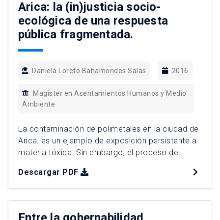
Arica: la (in)justicia socio-
ecológica de una respuesta
pública fragmentada.
Daniela Loreto Bahamondes Salas
2016
Magíster en Asentamientos Humanos y Medio
Ambiente
La contaminación de polimetales en la ciudad de
Arica, es un ejemplo de exposición persistente a
materia tóxica. Sin embargo, el proceso de
regulación, control y remediación ha sido lento en
Descargar PDF
términos de la exposición de poblaciones
particularmente de bajos ingresos. Esta
discriminación y clara injusticia socio-ecológica,
es producto de una respuesta pública
Entre la gobernabilidad