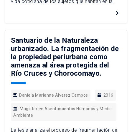
vida cotidiana de los sujetos que habitan en la
Zona Santa Isabel. Tanto en el ámbito privado
como en el público. A partir de esta relación,
trataremos de establecer nexos, causas y
consecuencias de éstos tópicos. Para llevar a
cabo el […]
Santuario de la Naturaleza
urbanizado. La fragmentación de
la propiedad periurbana como
amenaza al área protegida del
Río Cruces y Chorocomayo.
Daniela Marlenne Álvarez Campos
2016
Magíster en Asentamientos Humanos y Medio
Ambiente
La tesis analiza el proceso de fragmentación de