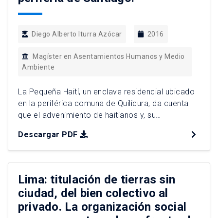
Diego Alberto Iturra Azócar
2016
Magíster en Asentamientos Humanos y Medio
Ambiente
La Pequeña Haití, un enclave residencial ubicado
en la periférica comuna de Quilicura, da cuenta
que el advenimiento de haitianos y, su
emplazamiento, es una realidad inusitada para
Descargar PDF
Santiago. La investigación, se propone identificar
y analizar los elementos que favorecieron el
proceso de asentamiento de la población
haitiana en dicha comuna. Al contrario de lo […]
Lima: titulación de tierras sin
ciudad, del bien colectivo al
privado. La organización social