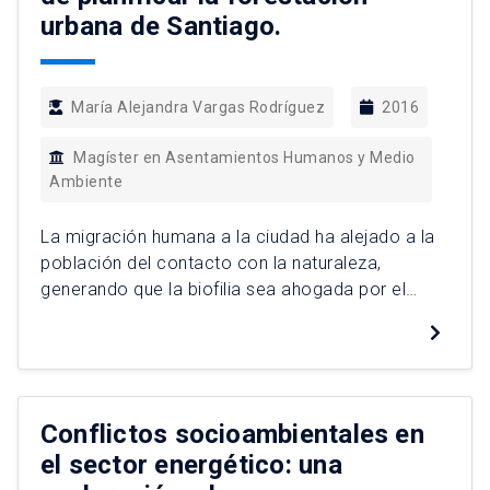
urbana de Santiago.
María Alejandra Vargas Rodríguez
2016
Magíster en Asentamientos Humanos y Medio
Ambiente
La migración humana a la ciudad ha alejado a la
población del contacto con la naturaleza,
generando que la biofilia sea ahogada por el
hormigón. Santiago, es una ciudad con baja
dotación de áreas verdes y una distribución
inequitativa de éstas en el espacio. Por lo
anterior, el Estado, ha aumentado
exponencialmente la construcción de […]
Conflictos socioambientales en
el sector energético: una