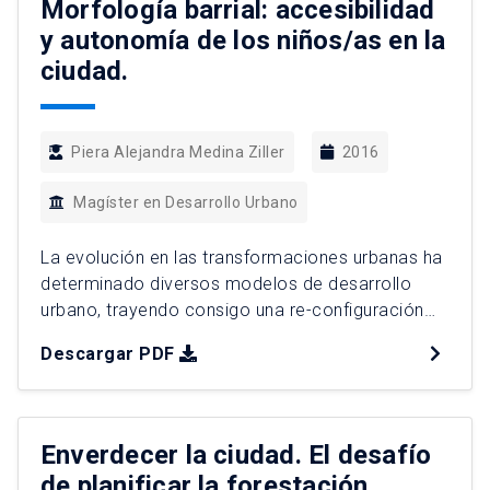
Morfología barrial: accesibilidad
y autonomía de los niños/as en la
ciudad.
Piera Alejandra Medina Ziller
2016
Magíster en Desarrollo Urbano
La evolución en las transformaciones urbanas ha
determinado diversos modelos de desarrollo
urbano, trayendo consigo una re-configuración
espacial y modificación de los comportamientos
Descargar PDF
socio-territoriales en los barrios, generando un
impacto directo en la limitación de la
accesibilidad, experiencia y pérdida generalizada
de la autonomía infantil en las ciudades. El rol que
Enverdecer la ciudad. El desafío
juega la estructura morfológica […]
de planificar la forestación