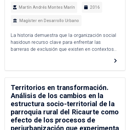
Martín Andrés Montes Marín
2016
Magíster en Desarrollo Urbano
La historia demuestra que la organización social
hasidoun recurso clave para enfrentar las
barreras de exclusión que existen en contextos
de vulnerabilidad.En Chile, existe una larga
tradición de organización social, sin embargo, en
las últimas décadas, la participación de la
población en asociaciones voluntarias ha
disminuido de manera considerable,
Territorios en transformación.
especialmente en Santiago. Tomando como
Análisis de los cambios en la
caso […]
estructura socio-territorial de la
parroquia rural del Ricaurte como
efecto de los procesos de
periurbanización que experimenta