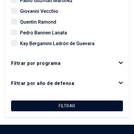
Pablo Guzmán Martínez
Giovanni Vecchio
Quentin Ramond
Pedro Bannen Lanata
Kay Bergamini Ladrón de Guevara
Paz Concha Méndez
Filtrar por programa
Óscar Figueroa Monsalve
Luis Fuentes Arce
Filtrar por año de defensa
Macarena Ibarra Alonso
Felipe Link Lazo
FILTRAR
Christian Matus Madrid
Roberto Moris Iturrieta
Arturo Orellana Ossandón