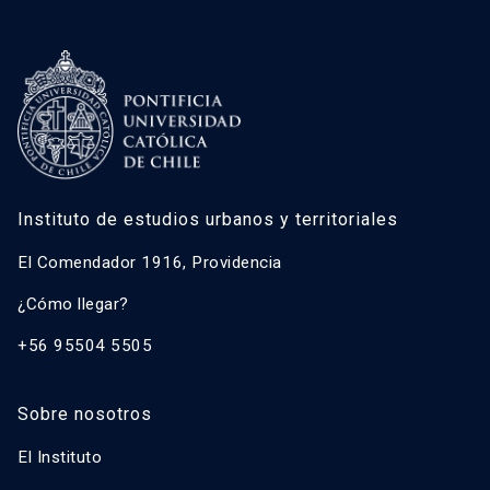
Carolina Rojas Quezada
José Rosas Vera
Francisco Sabatini Downey
Gonzalo Salazar Preece
Javier Ruiz-Tagle Venero
Instituto de estudios urbanos y territoriales
Caroline Stamm
Ricardo Truffello Robledo
El Comendador 1916, Providencia
Magdalena Vicuña Del Río
¿Cómo llegar?
+56 95504 5505
Sobre nosotros
El Instituto