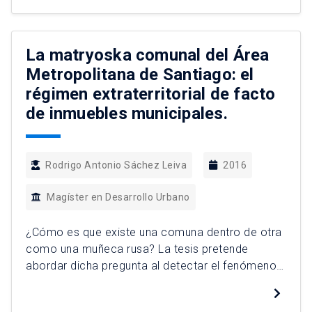
“antiautopistas”, por ejemplo, articuladas para
poner freno a proyectos concretos de
infraestructura urbana, los movimientos ciclistas
La matryoska comunal del Área
han complejizado tal […]
Metropolitana de Santiago: el
régimen extraterritorial de facto
de inmuebles municipales.
Rodrigo Antonio Sáchez Leiva
2016
Magíster en Desarrollo Urbano
¿Cómo es que existe una comuna dentro de otra
como una muñeca rusa? La tesis pretende
abordar dicha pregunta al detectar el fenómeno
referido a la existencia de un régimen de dominio
de inmuebles municipales en el Área