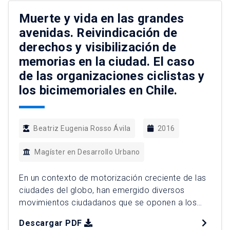
“desarrollo” que vienen con los procesos
Muerte y vida en las grandes
globalizantes. Este trabajo expone a […]
avenidas. Reivindicación de
derechos y visibilización de
memorias en la ciudad. El caso
de las organizaciones ciclistas y
los bicimemoriales en Chile.
Beatriz Eugenia Rosso Ávila
2016
Magíster en Desarrollo Urbano
En un contexto de motorización creciente de las
ciudades del globo, han emergido diversos
movimientos ciudadanos que se oponen a los
valores y al estilo de vida impuesto por el
Descargar PDF
automóvil. A diferencia de las protestas