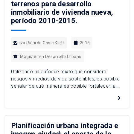
terrenos para desarrollo
inmobiliario de vivienda nueva,
período 2010-2015.
Ivo Ricardo Gasic Klett
2016
Magíster en Desarrollo Urbano
Utilizando un enfoque mixto que considera
riesgos y medios de vida sostenibles, es posible
señalar de qué manera es posible fortalecer la
resiliencia de las comunidades pesqueras
artesanales, considerando sus singularidades
socioculturales, históricas y territoriales. A través
de casos de estudio en la macrozona Norte
Chico, se identifican estrategias que se enmarcan
Planificación urbana integrada e
en categorías como […]