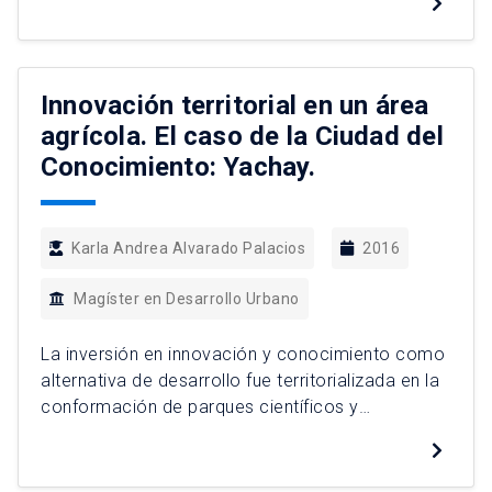
personas en su territorio residencial, aporta a la
compresión de los vínculos que estas establecen
con otras personas y con el espacio que habitan.
Para ello, se analiza bajo un […]
Innovación territorial en un área
agrícola. El caso de la Ciudad del
Conocimiento: Yachay.
Karla Andrea Alvarado Palacios
2016
Magíster en Desarrollo Urbano
La inversión en innovación y conocimiento como
alternativa de desarrollo fue territorializada en la
conformación de parques científicos y
tecnológicos. Estudios empíricos demuestran
que, en su mayoría, devinieron en enclaves
elitistas que acrecentaron las diferencias socio-