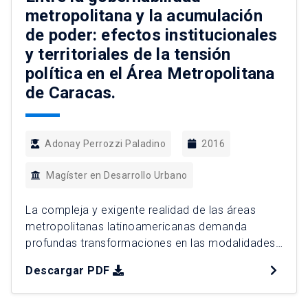
fragmentada donde […]
metropolitana y la acumulación
de poder: efectos institucionales
y territoriales de la tensión
política en el Área Metropolitana
de Caracas.
Adonay Perrozzi Paladino
2016
Magíster en Desarrollo Urbano
La compleja y exigente realidad de las áreas
metropolitanas latinoamericanas demanda
profundas transformaciones en las modalidades
de administración y gestión de los espacios
Descargar PDF
metropolitanos y requiere sistemas de gobiernos
innovadores, coordinados y mecanismos de