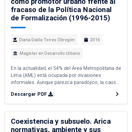
como promotor urbano frente al
fracaso de la Política Nacional
de Formalización (1996-2015)
Diana Dalila Torres Obregón
2016
Magíster en Desarrollo Urbano
En la actualidad, el 54% del Área Metropolitana de
Lima (AML) está ocupada por invasiones
informales. Aunque parezca paradójico, la causa
principal de que esta informalidad urbana en Lima
Descargar PDF
y en el Perú siga en aumento, se debe a las
permisividades de la Política Nacional de
Formalización (PNF), gestionada y ejecutada por
la Comisión Nacional […]
Coexistencia y subsuelo. Arica
normativas, ambiente y sus