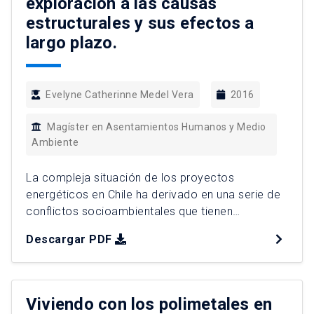
exploración a las causas
estructurales y sus efectos a
largo plazo.
Evelyne Catherinne Medel Vera
2016
Magíster en Asentamientos Humanos y Medio
Ambiente
La compleja situación de los proyectos
energéticos en Chile ha derivado en una serie de
conflictos socioambientales que tienen
enfrentados a las comunidades locales con el
Descargar PDF
mercado eléctrico, situación que tensiona cada
vez con más fuerza al Estado para dar respuesta,
tanto a unos como a otros. Es allí que se centra
su foco de […]
Viviendo con los polimetales en