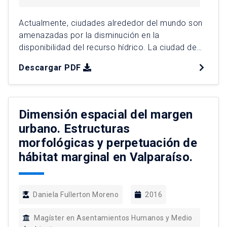
Actualmente, ciudades alrededor del mundo son
amenazadas por la disminución en la
disponibilidad del recurso hídrico. La ciudad de
Aguascalientes, en México, no ha sido la
Descargar PDF
excepción, pues desde hace décadas su única
fuente de abastecimiento – el acuífero del Valle
de Aguascalientes –, presenta daños severos e
irreversibles. Aunque es un tema ya reconocido,
Dimensión espacial del margen
[…]
urbano. Estructuras
morfológicas y perpetuación de
hábitat marginal en Valparaíso.
Daniela Fullerton Moreno
2016
Magíster en Asentamientos Humanos y Medio