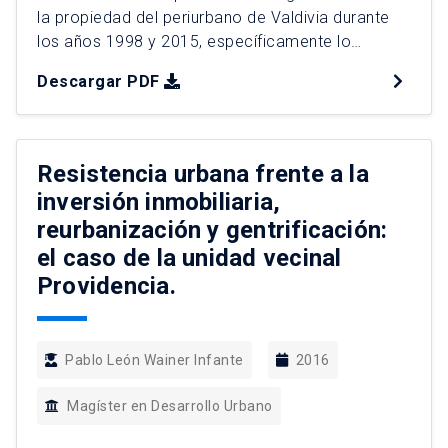
la propiedad del periurbano de Valdivia durante
los años 1998 y 2015, específicamente lo
ocurrido en localidades aledañas al Santuario de
Descargar PDF
la Naturaleza del Río Cruces y Chorocomayo. Se
investiga cómo el aumento en el desarrollo de
proyectos de urbanización amenaza la
conservación del área protegida y […]
Resistencia urbana frente a la
inversión inmobiliaria,
reurbanización y gentrificación:
el caso de la unidad vecinal
Providencia.
Pablo León Wainer Infante
2016
Magíster en Desarrollo Urbano