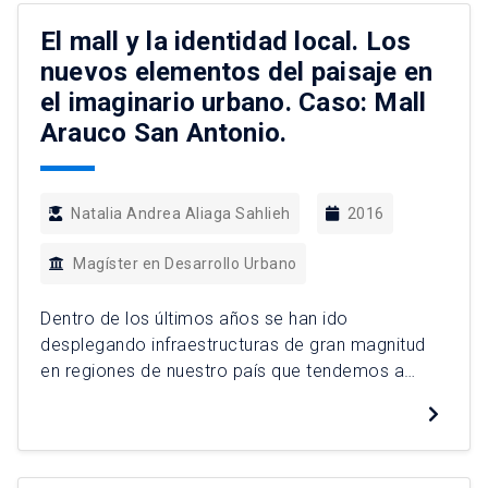
gobernabilidad capaces de hacer frente a la
negociación de decisiones que supongan la
El mall y la identidad local. Los
satisfacción de las demandas de la mayoría. Una
nuevos elementos del paisaje en
[…]
el imaginario urbano. Caso: Mall
Arauco San Antonio.
Natalia Andrea Aliaga Sahlieh
2016
Magíster en Desarrollo Urbano
Dentro de los últimos años se han ido
desplegando infraestructuras de gran magnitud
en regiones de nuestro país que tendemos a
celebrar por la necesidad de mayor desarrollo
económico. Sin embargo, poco nos hemos
preocupado en el modo de instalación que
adquieren en el territorio y el cómo irrumpen en la