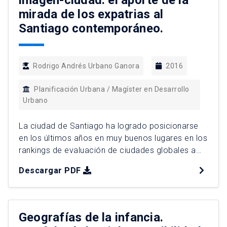
imagen-ciudad: el aporte de la
mirada de los expatrias al
Santiago contemporáneo.
Rodrigo Andrés Urbano Ganora
2016
Planificación Urbana / Magíster en Desarrollo
Urbano
La ciudad de Santiago ha logrado posicionarse
en los últimos años en muy buenos lugares en los
rankings de evaluación de ciudades globales a
nivel regional; no obstante, Santiago no posee
Descargar PDF
una imagen nítida internacionalmente. Parte de
esta problemática radica en que los propios
santiaguinos no le atribuyen una valoración
positiva a su ciudad que […]
Geografías de la infancia.