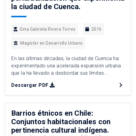
la ciudad de Cuenca.
Gina Gabriela Rivera Torres
2016
Magíster en Desarrollo Urbano
En las últimas décadas, la ciudad de Cuenca ha
experimentado una acelerada expansión urbana
que la ha llevado a desbordar sus límites
jurisdiccionales y conurbarse con las parroquias
Descargar PDF
rurales aledañas, desdibujando los tradicionales
límites que permitían distinguirla del campo.
Paradójicamente, a pesar de contar con una
trayectoria de planificación urbana iniciada en los
Barrios étnicos en Chile:
años cuarenta, […]
Conjuntos habitacionales con
pertinencia cultural indígena.