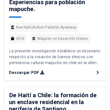
Experiencias para población
mapuche.
Axel Kalfüllufken Paillafilu Apablaza
2016
Magíster en Desarrollo Urbano
La presente investigación establece un escenario
respecto a la creación de barrios étnicos con
pertinencia cultural mapuche en chile en la última
década, convirtiéndose en un punto de
Descargar PDF
articulación, sistematización y evaluación de
experiencias consumadas, pero a su vez
vinculándolas a modo comparativo con otros
casos de población mapuche que actualmente
De Haití a Chile: la formación de
se encuentran en procesos […]
un enclave residencial en la
periferia de Santiago.