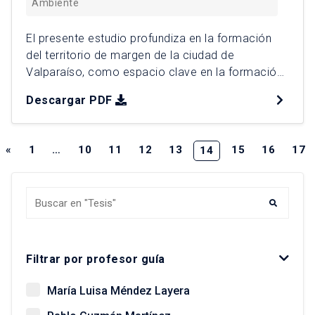
Ambiente
El presente estudio profundiza en la formación
del territorio de margen de la ciudad de
Valparaíso, como espacio clave en la formación
del nuevo suelo urbano y como cuna de sus
Descargar PDF
áreas más complejas. Analiza el tipo de hábitat
generado a partir de una expansión difícil y
fragmentada sobre condiciones geográficas
«
1
…
10
11
12
13
15
16
17
14
ineludibles, identificando hábitats de […]
Buscar tesis y egresados
Filtrar por profesor guía
María Luisa Méndez Layera