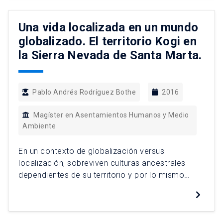
espaciales de los entornos que acometen. La
investigación se encuadra en la relación entre
Una vida localizada en un mundo
innovación y territorio a través de […]
globalizado. El territorio Kogi en
la Sierra Nevada de Santa Marta.
Pablo Andrés Rodríguez Bothe
2016
Magíster en Asentamientos Humanos y Medio
Ambiente
En un contexto de globalización versus
localización, sobreviven culturas ancestrales
dependientes de su territorio y por lo mismo
resistentes a migrar de éste. No obstante, la gran
mayoría de estos pueblos han enfrentado
grandes presiones socio-territoriales causadas
por los encuentros con diversos paradigmas de