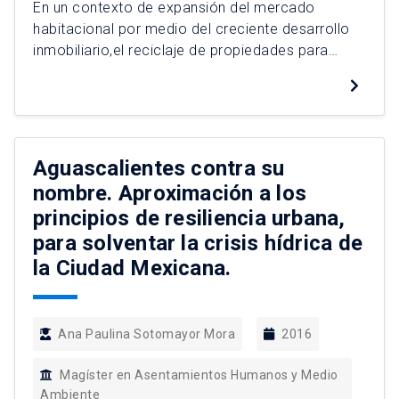
En un contexto de expansión del mercado
habitacional por medio del creciente desarrollo
inmobiliario,el reciclaje de propiedades para
nuevos proyectos se presenta como una
alternativa de inversión dentro de procesos de
reurbanización de áreas centrales deterioradas
en Santiago. Para ello, seaprovechan las ventajas
económicas y normativas para rentabilizar el
Aguascalientes contra su
suelo y su construcción. Sin embargo, […]
nombre. Aproximación a los
principios de resiliencia urbana,
para solventar la crisis hídrica de
la Ciudad Mexicana.
Ana Paulina Sotomayor Mora
2016
Magíster en Asentamientos Humanos y Medio
Ambiente