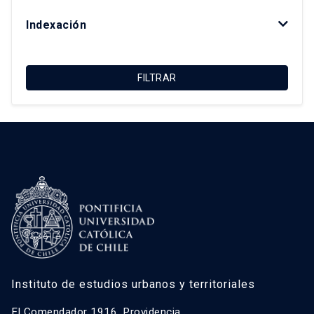
Luis Fuentes Arce
Indexación
Macarena Ibarra Alonso
Magdalena Vicuña Del Río
FILTRAR
María Luisa Méndez Layera
Ricardo Truffello Robledo
Roberto Moris Iturrieta
Instituto de estudios urbanos y territoriales
El Comendador 1916, Providencia