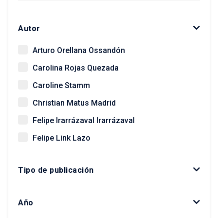
Autor
Arturo Orellana Ossandón
Carolina Rojas Quezada
Caroline Stamm
Christian Matus Madrid
Felipe Irarrázaval Irarrázaval
Felipe Link Lazo
Giovanni Vecchio
Tipo de publicación
Gonzalo Salazar Preece
Javier Ruiz-Tagle Venero
Año
Kay Bergamini Ladrón de Guevara