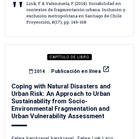
Link, F. & Valenzuela, F. (2014). Sociabilidad en
contextos de fragmentación urbana. Inclusión y
exclusión metropolitana en Santiago de Chile.
Proyección, 8(17), pp. 149-168.
CAPÍTULO DE LIBRO
launch
Publicación en línea
2014
Coping with Natural Disasters and
Urban Risk: An Approach to Urban
Sustainability from Socio-
Environmental Fragmentation and
Urban Vulnerability Assessment
Felipe Irarrázaval Irarrázaval
,
Felipe Link Lazo