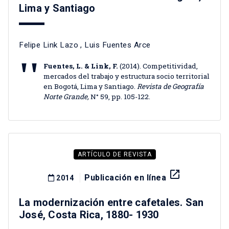
Lima y Santiago
Felipe Link Lazo
,
Luis Fuentes Arce
Fuentes, L. & Link, F.
(2014). Competitividad,
mercados del trabajo y estructura socio territorial
en Bogotá, Lima y Santiago.
Revista de Geografía
Norte Grande,
N° 59, pp. 105-122.
ARTÍCULO DE REVISTA
launch
Publicación en línea
2014
La modernización entre cafetales. San
José, Costa Rica, 1880- 1930