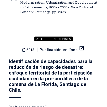
Modernization, Urbanization and Development
in Latin America, 1900s - 2000s. New York and
London: Routledge, pp. vii-ix.
ARTÍCULO DE REVISTA
launch
Publicación en línea
2013
Identificación de capacidades para la
reducción de riesgo de desastre:
enfoque territorial de la participación
ciudadana en la pre-cordillera de la
comuna de La Florida, Santiago de
Chile.