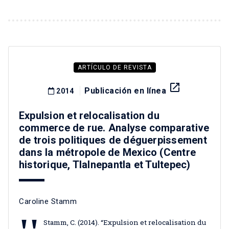
ARTÍCULO DE REVISTA
launch
Publicación en línea
2014
Expulsion et relocalisation du
commerce de rue. Analyse comparative
de trois politiques de déguerpissement
dans la métropole de Mexico (Centre
historique, Tlalnepantla et Tultepec)
Caroline Stamm
Stamm, C. (2014). “Expulsion et relocalisation du