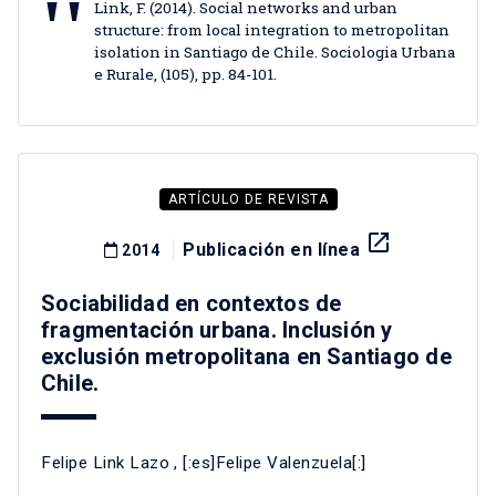
Link, F. (2014). Social networks and urban
structure: from local integration to metropolitan
isolation in Santiago de Chile. Sociologia Urbana
e Rurale, (105), pp. 84-101.
ARTÍCULO DE REVISTA
launch
Publicación en línea
2014
Sociabilidad en contextos de
fragmentación urbana. Inclusión y
exclusión metropolitana en Santiago de
Chile.
Felipe Link Lazo
, [:es]Felipe Valenzuela[:]