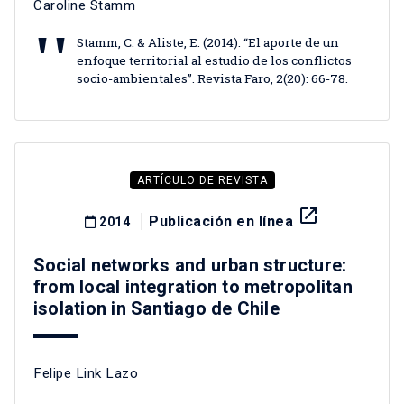
Caroline Stamm
Stamm, C. & Aliste, E. (2014). “El aporte de un
enfoque territorial al estudio de los conflictos
socio-ambientales”. Revista Faro, 2(20): 66-78.
ARTÍCULO DE REVISTA
launch
Publicación en línea
2014
Social networks and urban structure:
from local integration to metropolitan
isolation in Santiago de Chile
Felipe Link Lazo