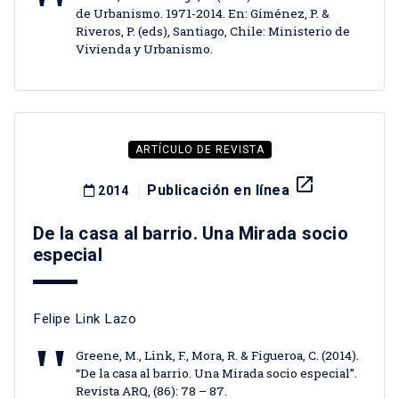
de Urbanismo. 1971-2014. En: Giménez, P. &
Riveros, P. (eds), Santiago, Chile: Ministerio de
Vivienda y Urbanismo.
ARTÍCULO DE REVISTA
launch
Publicación en línea
2014
De la casa al barrio. Una Mirada socio
especial
Felipe Link Lazo
Greene, M., Link, F., Mora, R. & Figueroa, C. (2014).
“De la casa al barrio. Una Mirada socio especial”.
Revista ARQ, (86): 78 – 87.