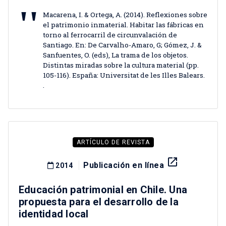
Macarena, I. & Ortega, A. (2014). Reflexiones sobre
el patrimonio inmaterial. Habitar las fábricas en
torno al ferrocarril de circunvalación de
Santiago. En: De Carvalho-Amaro, G; Gómez, J. &
Sanfuentes, O. (eds), La trama de los objetos.
Distintas miradas sobre la cultura material (pp.
105-116). España: Universitat de les Illes Balears.
.
ARTÍCULO DE REVISTA
launch
Publicación en línea
2014
Educación patrimonial en Chile. Una
propuesta para el desarrollo de la
identidad local