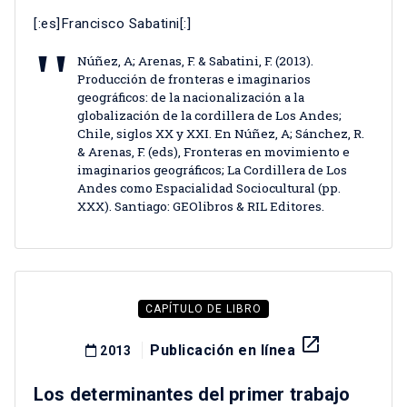
[:es]Francisco Sabatini[:]
Núñez, A; Arenas, F. & Sabatini, F. (2013).
Producción de fronteras e imaginarios
geográficos: de la nacionalización a la
globalización de la cordillera de Los Andes;
Chile, siglos XX y XXI. En Núñez, A; Sánchez, R.
& Arenas, F. (eds), Fronteras en movimiento e
imaginarios geográficos; La Cordillera de Los
Andes como Espacialidad Sociocultural (pp.
XXX). Santiago: GEOlibros & RIL Editores.
CAPÍTULO DE LIBRO
launch
Publicación en línea
2013
Los determinantes del primer trabajo