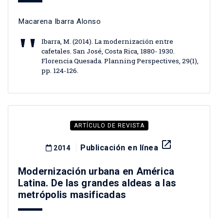
Macarena Ibarra Alonso
Ibarra, M. (2014). La modernización entre
cafetales. San José, Costa Rica, 1880- 1930.
Florencia Quesada. Planning Perspectives, 29(1),
pp. 124-126.
ARTÍCULO DE REVISTA
launch
Publicación en línea
2014
Modernización urbana en América
Latina. De las grandes aldeas a las
metrópolis masificadas