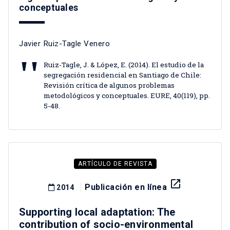
conceptuales
Javier Ruiz-Tagle Venero
Ruiz-Tagle, J. & López, E. (2014). El estudio de la
segregación residencial en Santiago de Chile:
Revisión crítica de algunos problemas
metodológicos y conceptuales. EURE, 40(119), pp.
5-48.
ARTÍCULO DE REVISTA
launch
Publicación en línea
2014
Supporting local adaptation: The
contribution of socio-environmental