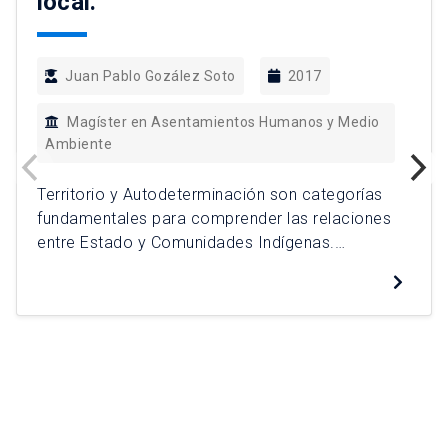
local.
Juan Pablo Gozález Soto
2017
Magíster en Asentamientos Humanos y Medio
Ambiente
Territorio y Autodeterminación son categorías
fundamentales para comprender las relaciones
entre Estado y Comunidades Indígenas.
Utilizando como unidad de análisis las
comunidades de Alto el Loa de la comuna de
Calama, Provincia el Loa, Región de Antofagasta
se alcanzan tres conclusiones analíticas: La
negación sistemática por parte del Estado en
reconocer la autodeterminación de los […]