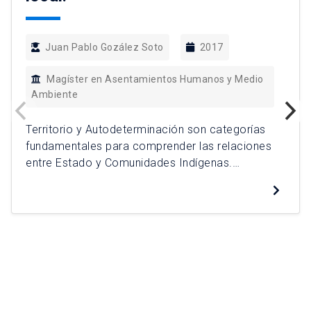
Juan Pablo Gozález Soto
2017
Magíster en Asentamientos Humanos y Medio
Ambiente
Territorio y Autodeterminación son categorías
fundamentales para comprender las relaciones
entre Estado y Comunidades Indígenas.
Utilizando como unidad de análisis las
comunidades de Alto el Loa de la comuna de
Calama, Provincia el Loa, Región de Antofagasta
se alcanzan tres conclusiones analíticas: La
negación sistemática por parte del Estado en
reconocer la autodeterminación de los […]