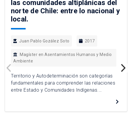
las comunidades altiplánicas del
norte de Chile: entre lo nacional y
local.
Juan Pablo Gozález Soto
2017
Magíster en Asentamientos Humanos y Medio
Ambiente
Territorio y Autodeterminación son categorías
fundamentales para comprender las relaciones
entre Estado y Comunidades Indígenas.
Utilizando como unidad de análisis las
comunidades de Alto el Loa de la comuna de
Calama, Provincia el Loa, Región de Antofagasta
se alcanzan tres conclusiones analíticas: La
negación sistemática por parte del Estado en