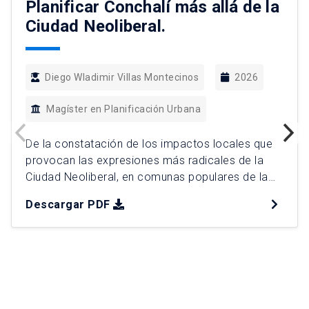
Planificar Conchalí más allá de la
Ciudad Neoliberal.
Diego Wladimir Villas Montecinos
2026
Magíster en Planificación Urbana
De la constatación de los impactos locales que
provocan las expresiones más radicales de la
Ciudad Neoliberal, en comunas populares de la
Región Metropolitana, surge el plan de
Descargar PDF
intervención urbana (PIU) “¿Otra ciudad es
posible?”, como una propuesta de planificación
integral para la comuna de Conchalí. Para ello, se
distinguen 4 Factores Críticos de Decisión […]