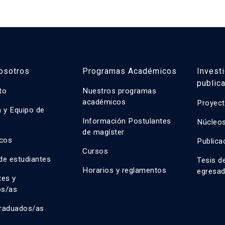
osotros
Programas Académicos
Invest
public
uto
Nuestros programas
académicos
Proyect
n y Equipo de
n
Información Postulantes
Núcleos
de magíster
cos
Publica
Cursos
de estudiantes
Tesis d
Horarios y reglamentos
egresa
tes y
os/as
raduados/as