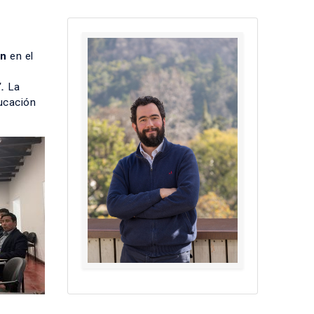
ón
en el
”.
La
ducación