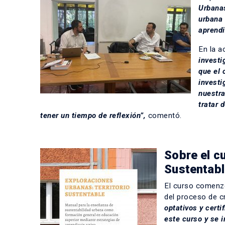
Urbanas
urbana 
aprendi
En la a
investi
que el 
investi
nuestra
tratar 
tener un tiempo de reflexión”,
comentó.
Sobre el c
Sustentab
El curso comenzó
del proceso de c
optativos y cert
este curso y se 