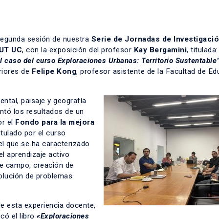
segunda sesión de nuestra
Serie de Jornadas de Investigaci
EUT UC
, con la exposición del profesor
Kay Bergamini
, titulada:
el caso del curso Exploraciones Urbanas: Territorio Sustentable
riores de
Felipe Kong
, profesor asistente de la Facultad de E
ntal, paisaje y geografía
ntó los resultados de un
r el
Fondo para la mejora
stulado por el curso
 el que se ha caracterizado
el aprendizaje activo
 de campo, creación de
esolución de problemas
de esta experiencia docente,
icó el libro
«Exploraciones