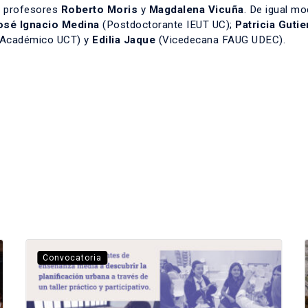
s profesores
Roberto Moris
y
Magdalena Vicuña
. De igual mo
osé Ignacio Medina
(Postdoctorante IEUT UC);
Patricia Gutie
Académico UCT) y
Edilia Jaque
(Vicedecana FAUG UDEC).
Convocatoria