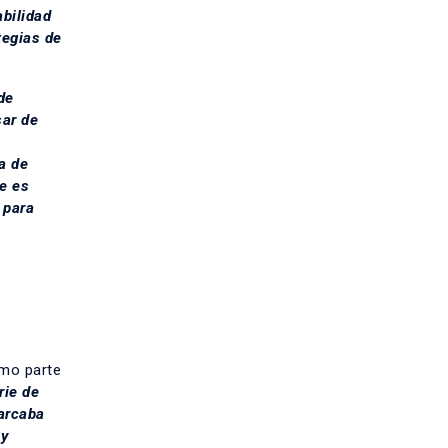
abilidad
tegias de
de
sar de
a de
e es
 para
omo parte
rie de
marcaba
 y