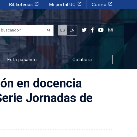
launch
launch
launch
Bibliotecas
Mi portal UC
Correo
¿Qué estás buscando?
ES
EN
Está pasando
Colabora
ión en docencia
Serie Jornadas de