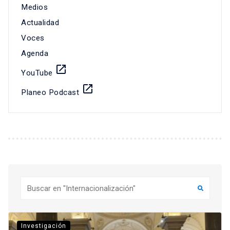
Medios
Actualidad
Voces
Agenda
launch
YouTube
launch
Planeo Podcast
Buscar
Investigación