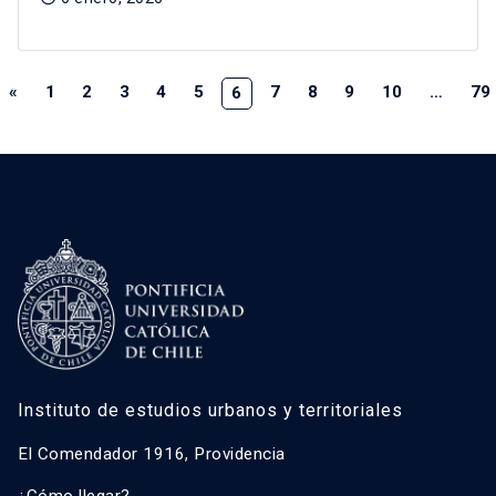
«
1
2
3
4
5
7
8
9
10
…
79
6
Instituto de estudios urbanos y territoriales
El Comendador 1916, Providencia