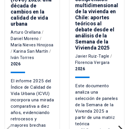
multidimensional
década de
de la vivienda en
cambios en la
Chile: aportes
calidad de vida
teóricos al
urbana
debate desde el
Arturo Orellana
/
análisis de la
Daniel Moreno
/
Semana de la
María Nieves Hinojosa
Vivienda 2025
/
Karina San Martín
/
Javier Ruiz-Tagle
/
Iván Torrres
Florencia Vergara
2026
2026
El informe 2025 del
Este documento
Índice de Calidad de
analiza una
Vida Urbana (ICVU)
selección de paneles
incorpora una mirada
de la Semana de la
comparativa a diez
Vivienda 2025 a
años, evidenciando
partir de una matriz
retrocesos y
teórica
mayores brechas