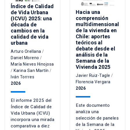
Índice de Calidad
Hacia una
de Vida Urbana
comprensión
(ICVU) 2025: una
multidimensional
década de
de la vivienda en
cambios en la
Chile: aportes
calidad de vida
teóricos al
urbana
debate desde el
Arturo Orellana
/
análisis de la
Daniel Moreno
/
Semana de la
María Nieves Hinojosa
Vivienda 2025
/
Karina San Martín
/
Javier Ruiz-Tagle
/
Iván Torrres
Florencia Vergara
2026
2026
El informe 2025 del
Este documento
Índice de Calidad de
analiza una
Vida Urbana (ICVU)
selección de paneles
incorpora una mirada
de la Semana de la
comparativa a diez