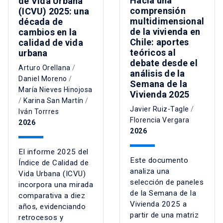
Hacia una
de Vida Urbana
comprensión
(ICVU) 2025: una
multidimensional
década de
de la vivienda en
cambios en la
Chile: aportes
calidad de vida
teóricos al
urbana
debate desde el
Arturo Orellana
/
análisis de la
Daniel Moreno
/
Semana de la
María Nieves Hinojosa
Vivienda 2025
/
Karina San Martín
/
Javier Ruiz-Tagle
/
Iván Torrres
Florencia Vergara
2026
2026
El informe 2025 del
Este documento
Índice de Calidad de
analiza una
Vida Urbana (ICVU)
selección de paneles
incorpora una mirada
de la Semana de la
comparativa a diez
Vivienda 2025 a
años, evidenciando
partir de una matriz
retrocesos y