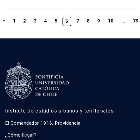
«
1
2
3
4
5
7
8
9
10
…
79
6
Instituto de estudios urbanos y territoriales
El Comendador 1916, Providencia
¿Cómo llegar?