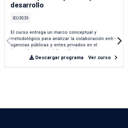
desarrollo
IEU3035
El curso entrega un marco conceptual y
metodológico para analizar la colaboración entre
agencias públicas y entes privados en el
desarrollo territorial
.
Se reflexiona críticamente
sobre experiencias en América Latina y Chile
Descargar programa
Ver curso
desde la década de los 90
.