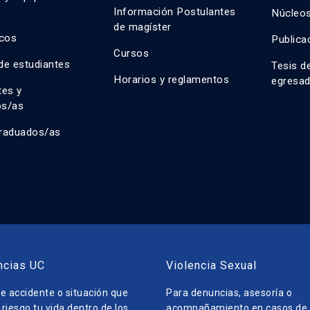
n
Información Postulantes
Núcleos
de magíster
cos
Publica
Cursos
de estudiantes
Tesis d
Horarios y reglamentos
egresa
tes y
os/as
raduados/as
ncias UC
Violencia Sexual
e accidente o situación que
Para denuncias, asesoría o
riesgo tu vida dentro de los
acompañamiento en casos de v