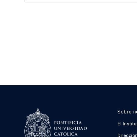
Sobre n
El Instit
Direcció