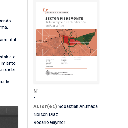
acando
rma,
damental
ntable e
cimiento
ón de la
ue la
N°
1
Autor(es)
Sebastián Ahumada
Nelson Díaz
Rosario Gaymer