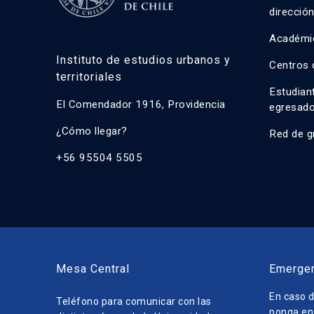
direcció
Académi
Instituto de estudios urbanos y
Centros 
territoriales
Estudian
El Comendador 1916, Providencia
egresad
¿Cómo llegar?
Red de g
+56 95504 5505
Mesa Central
Emerge
En caso d
Teléfono para comunicar con las
ponga en 