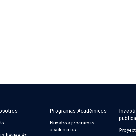
osotros
Programas Académicos
Invest
public
uto
Nuestros programas
académicos
Proyect
n y Equipo de