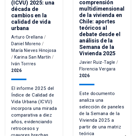
comprensión
(ICVU) 2025: una
multidimensional
década de
de la vivienda en
cambios en la
Chile: aportes
calidad de vida
teóricos al
urbana
debate desde el
Arturo Orellana
/
análisis de la
Daniel Moreno
/
Semana de la
María Nieves Hinojosa
Vivienda 2025
/
Karina San Martín
/
Javier Ruiz-Tagle
/
Iván Torrres
Florencia Vergara
2026
2026
El informe 2025 del
Este documento
Índice de Calidad de
analiza una
Vida Urbana (ICVU)
selección de paneles
incorpora una mirada
de la Semana de la
comparativa a diez
Vivienda 2025 a
años, evidenciando
partir de una matriz
retrocesos y
teórica
mayores brechas