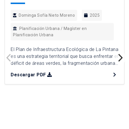
Dominga Sofía Nieto Moreno
2025
Planificación Urbana / Magíster en
Planificación Urbana
El Plan de Infraestructura Ecológica de La Pintana
es una estrategia territorial que busca enfrentar el
déficit de áreas verdes, la fragmentación urbana
y la vulnerabilidad ambiental que históricamente
Descargar PDF
han afectado a la comuna. A través de un
enfoque de justicia territorial y sostenibilidad, el
plan propone una red integrada de espacios
verdes que incluye […]