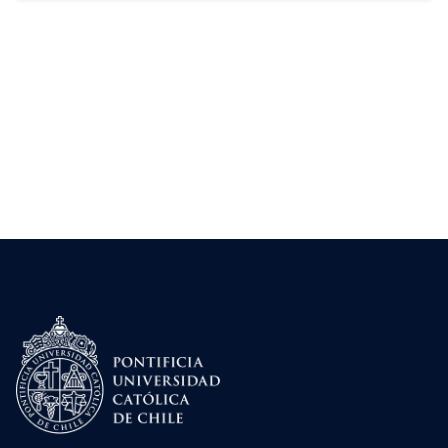
plan propone una red integrada de espacios
verdes que incluye […]