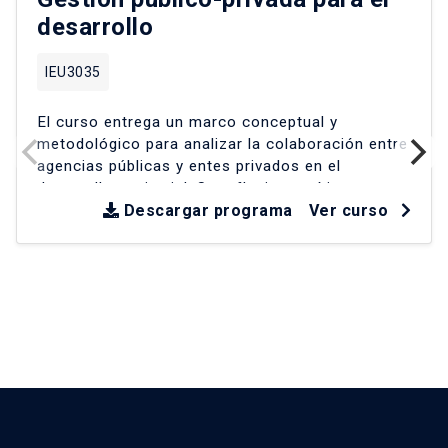
desarrollo
IEU3035
El curso entrega un marco conceptual y
metodológico para analizar la colaboración entre
agencias públicas y entes privados en el
desarrollo territorial
.
Se reflexiona críticamente
sobre experiencias en América Latina y Chile
Descargar programa
Ver curso
desde la década de los 90
.