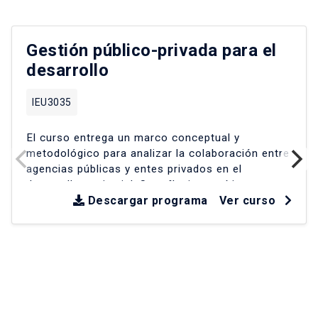
Gestión público-privada para el
desarrollo
IEU3035
El curso entrega un marco conceptual y
metodológico para analizar la colaboración entre
agencias públicas y entes privados en el
desarrollo territorial
.
Se reflexiona críticamente
sobre experiencias en América Latina y Chile
Descargar programa
Ver curso
desde la década de los 90
.