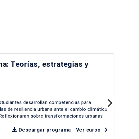
na: Teorías, estrategias y
IA
cr
IE
estudiantes desarrollan competencias para
En 
gias de resiliencia urbana ante el cambio climático
est
 Reflexionaran sobre transformaciones urbanas
emp
as, análisis de casos nacionales e
sens
ríticos. Se abordarán desafíos como crecimiento
Descargar programa
Ver curso
Rev
dad de infraestructuras, exposición a desastres y
fal