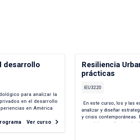
l desarrollo
Resiliencia Urba
prácticas
IEU3220
ológico para analizar la
privados en el desarrollo
En este curso, los y las 
xperiencias en América
analizar y diseñar estrate
y crisis contemporáneas.
programa
Ver curso
complejas mediante cátedr
internacionales y foros c
metropolitano, vulnerabili