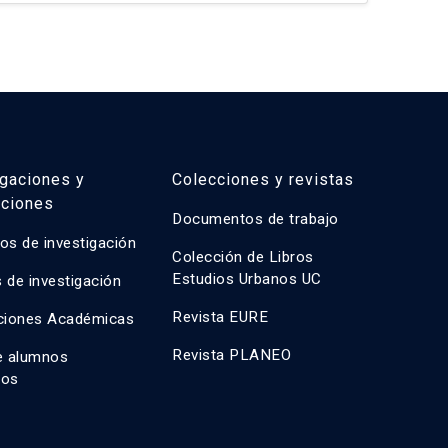
les-tecnológicos. La evaluación incluye estudios
car
estas de intervención estratégica que equilibren
pri
equidad social, viabilidad económica e innovación
com
con
mét
igaciones y
Colecciones y revistas
aciones
Documentos de trabajo
os de investigación
Colección de Libros
Estudios Urbanos UC
 de investigación
Revista EURE
ciones Académicas
Revista PLANEO
e alumnos
dos