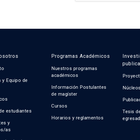
riesgos ambientales-socia
de caso integrales y propu
sostenibilidad ambiental, 
tecnológica.
osotros
Programas Académicos
Invest
public
uto
Nuestros programas
académicos
Proyect
n y Equipo de
n
Información Postulantes
Núcleos
de magíster
cos
Publica
Cursos
de estudiantes
Tesis d
Horarios y reglamentos
egresa
tes y
os/as