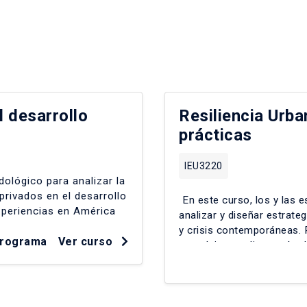
l desarrollo
Resiliencia Urba
prácticas
IEU3220
ológico para analizar la
privados en el desarrollo
En este curso, los y las 
xperiencias en América
analizar y diseñar estrate
y crisis contemporáneas.
programa
Ver curso
complejas mediante cátedr
internacionales y foros c
metropolitano, vulnerabili
riesgos ambientales-socia
de caso integrales y propu