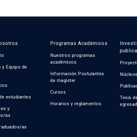
sostenibilidad ambiental, 
tecnológica.
osotros
Programas Académicos
Invest
public
uto
Nuestros programas
académicos
Proyect
n y Equipo de
n
Información Postulantes
Núcleos
de magíster
cos
Publica
Cursos
de estudiantes
Tesis d
Horarios y reglamentos
egresa
tes y
os/as
raduados/as