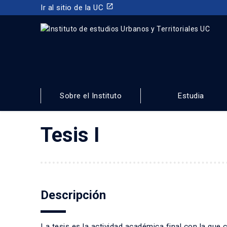
launch
Ir al sitio de la UC
INSTITUTO DE ESTUDIOS URBANOS
Y TERRITORIALES
Sobre el Instituto
Estudia
FACULTAD DE ARQUITECTURA, DISEÑO Y ESTUDIOS URBA
Tesis I
Descripción
La tesis es la actividad académica final con la que 