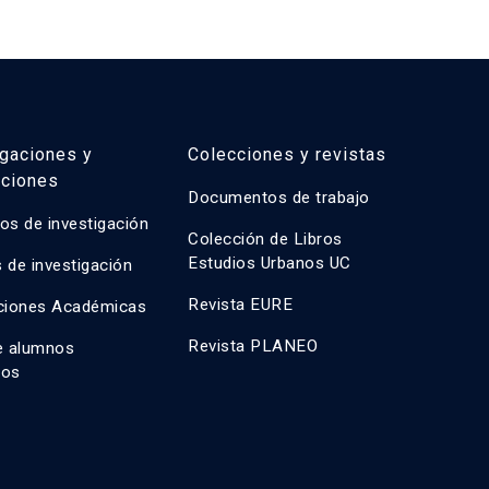
equidad social, viabilidad económica e innovación
com
con
mét
igaciones y
Colecciones y revistas
aciones
Documentos de trabajo
os de investigación
Colección de Libros
Estudios Urbanos UC
 de investigación
Revista EURE
ciones Académicas
Revista PLANEO
e alumnos
dos