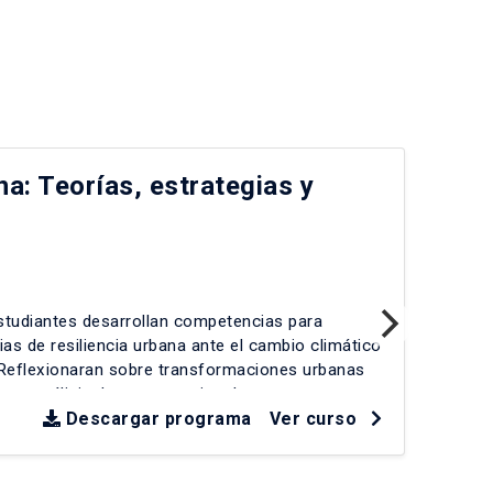
na: Teorías, estrategias y
IA
cr
IE
estudiantes desarrollan competencias para
En 
gias de resiliencia urbana ante el cambio climático
est
 Reflexionaran sobre transformaciones urbanas
emp
as, análisis de casos nacionales e
sens
ríticos. Se abordarán desafíos como crecimiento
Descargar programa
Ver curso
Rev
dad de infraestructuras, exposición a desastres y
fal
les-tecnológicos. La evaluación incluye estudios
car
estas de intervención estratégica que equilibren
pri