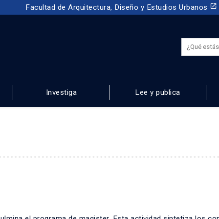
launch
Facultad de Arquitectura, Diseño y Estudios Urbanos
Investiga
Lee y publica
NOS
culmina el programa de magister. Esta actividad sintetiza los co