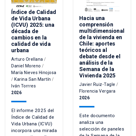
Índice de Calidad
Hacia una
de Vida Urbana
comprensión
(ICVU) 2025: una
multidimensional
década de
de la vivienda en
cambios en la
Chile: aportes
calidad de vida
teóricos al
urbana
debate desde el
Arturo Orellana
/
análisis de la
Daniel Moreno
/
Semana de la
María Nieves Hinojosa
Vivienda 2025
/
Karina San Martín
/
Javier Ruiz-Tagle
/
Iván Torrres
Florencia Vergara
2026
2026
El informe 2025 del
Este documento
Índice de Calidad de
analiza una
Vida Urbana (ICVU)
selección de paneles
incorpora una mirada
de la Semana de la