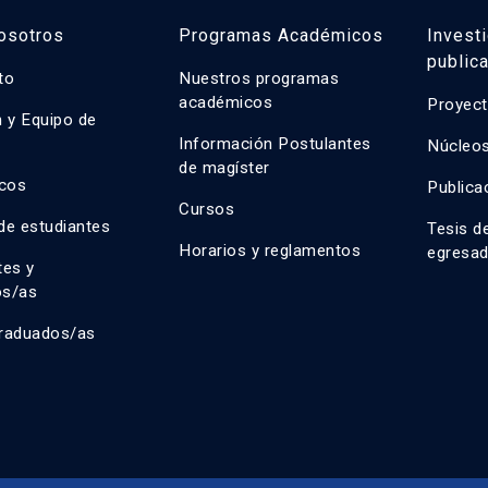
osotros
Programas Académicos
Invest
public
uto
Nuestros programas
académicos
Proyect
n y Equipo de
n
Información Postulantes
Núcleos
de magíster
cos
Publica
Cursos
de estudiantes
Tesis d
Horarios y reglamentos
egresa
tes y
os/as
raduados/as