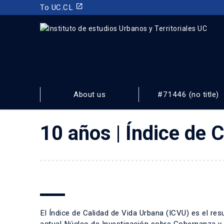
launch
To UC.CL
INSTITUTO DE ESTUDIOS URBANOS
Y TERRITORIALES
About us
#71446 (no title)
FACULTAD DE ARQUITECTURA, DISEÑO Y ESTUDIOS URBA
10 años | Índice de
El Índice de Calidad de Vida Urbana (ICVU) es el res