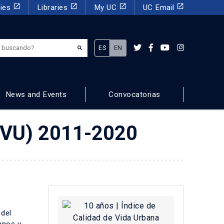
launch
launch
launch
launch
dies
Libraries
My UC
UC Email
¿Qué estás buscando?
ES
EN
News and Events
Convocatorias
ICVU) 2011-2020
 del